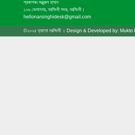
প্রকাশকঃ মঞ্জুরুল হাসান
১০৬ ভেলানগর, নরসিংদী সদর, নরসিংদী।
hellonarsinghidesk@gmail.com
©২০২৫ হ্যালো নরসিংদী । Design & Developed by: Mukto