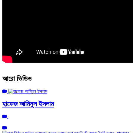
আরো ভিডিও
হাফেজ আমিনুল ইসলাম