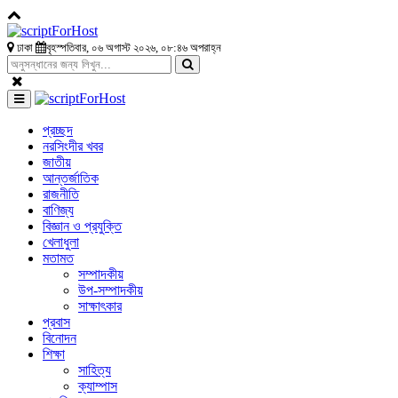
ঢাকা
বৃহস্পতিবার, ০৬ অগাস্ট ২০২৬, ০৮:৪৬ অপরাহ্ন
প্রচ্ছদ
নরসিংদীর খবর
জাতীয়
আন্তর্জাতিক
রাজনীতি
বাণিজ্য
বিজ্ঞান ও প্রযুক্তি
খেলাধুলা
মতামত
সম্পাদকীয়
উপ-সম্পাদকীয়
সাক্ষাৎকার
প্রবাস
বিনোদন
শিক্ষা
সাহিত্য
ক্যাম্পাস