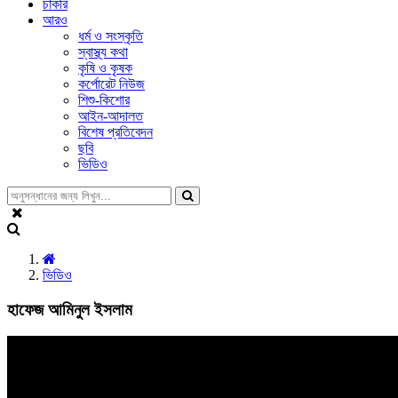
চাকরি
আরও
ধর্ম ও সংস্কৃতি
স্বাস্থ্য কথা
কৃষি ও কৃষক
কর্পোরেট নিউজ
শিশু-কিশোর
আইন-আদালত
বিশেষ প্রতিবেদন
ছবি
ভিডিও
ভিডিও
হাফেজ আমিনুল ইসলাম