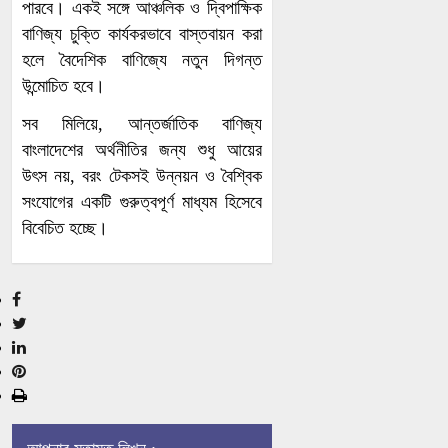
এক্সিলারেট
ওপরে
পারবে। একই সঙ্গে আঞ্চলিক ও দ্বিপাক্ষিক
এনার্জির
বাণিজ্য চুক্তি কার্যকরভাবে বাস্তবায়ন করা
টার্মিনাল
হলে বৈদেশিক বাণিজ্যে নতুন দিগন্ত
আংশিক চালু,
উন্মোচিত হবে।
আজ বিশ্বকবি
কাটছে না
রবীন্দ্রনাথ
গ্যাস সংকট
সব মিলিয়ে, আন্তর্জাতিক বাণিজ্য
ঠাকুরের ৮৫তম
বাংলাদেশের অর্থনীতির জন্য শুধু আয়ের
প্রয়াণবার্ষিকী
উৎস নয়, বরং টেকসই উন্নয়ন ও বৈশ্বিক
ভোলার
সংযোগের একটি গুরুত্বপূর্ণ মাধ্যম হিসেবে
বোরহানউদ্দিনে
বিবেচিত হচ্ছে।
স্কুলছাত্রীকে
সংঘবদ্ধ ধর্ষণ,
ছাত্রশিবির
গ্রেপ্তার ৩
সভাপতির
বক্তব্য
শিক্ষাঙ্গনে
বাংলাদেশের
উসকানি:
জুলাই
ছাত্রদল
গণঅভ্যুত্থান
সম্পাদক নাছির