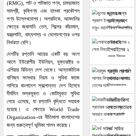
(RMG), পাট ও পাটজাত পণ্য, চামড়াজাত
চূড়ান্ত পর্যায়ে:
সামগ্রী, কৃষিপণ্য এবং হালকা প্রকৌশল
ভুলের জন্য
ইরান
পণ্য উল্লেখযোগ্য। অপরদিকে, আমদানির
দুঃখ প্রকাশ
ক্ষেত্রে জ্বালানি তেল, শিল্পের কাঁচামাল,
ইনফান্তিনোর,
যন্ত্রপাতি, খাদ্যশস্য ও ভোগ্যপণ্যের ওপর
তবুও বহাল
লেবাননে
নির্ভরতা বেশি।
ফিফা
ইসরাইলের ২
সভাপতির পদে
দেশটির রপ্তানি আয়ের একটি বড় অংশ
সেনা নিহত
আসে ইউরোপীয় ইউনিয়ন, যুক্তরাষ্ট্র ও
এশিয়ার বিভিন্ন দেশ থেকে। আন্তর্জাতিক
হরমুজ প্রণালি
বাণিজ্য সংস্থার নিয়ম ও সুবিধা কাজে
খোলার আশায়
লাগিয়ে বাংলাদেশ স্বল্পোন্নত দেশ হিসেবে
বিশ্ববাজারে
কমল তেলের
দীর্ঘদিন শুল্কমুক্ত ও কোটামুক্ত সুবিধা
ভারতীয় ভিসা
দাম
পেয়ে এসেছে, যা রপ্তানি বৃদ্ধিতে সহায়ক
পেতে প্রতারক
হয়েছে। এ ক্ষেত্রে World Trade
চক্র থেকে
Organization-এর নীতিমালা বাংলাদেশের
সাবধান থাকার
জন্য গুরুত্বপূর্ণ ভূমিকা পালন করেছে।
নর্থ সাউথ
পরামর্শ