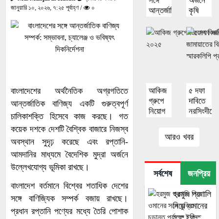
সঙ্গে
অর্জনে
জানুয়ারি ১০, ২০২৬, ৭:২৫ পূর্বাহ্ণ /
০
আন্তর্জাতিক
কৃষি
বাণিজ্য
ব্যাংকের
সম্পর্ক:
পর্যালোচনা
সম্ভাবনা,
সভা
চ্যালেঞ্জ
ও
ভবিষ্যৎ
দিকনির্দেশনা
বাংলাদেশের অর্থনৈতিক অগ্রগতিতে
আকিজ
৫ দফা
গ্রুপে
দাবিতে
আন্তর্জাতিক বাণিজ্য একটি গুরুত্বপূর্ণ
নিয়োগ
নরসিংদীতে
চালিকাশক্তি হিসেবে কাজ করছে। গত
বিজ্ঞপ্তি
জামায়াতের
কয়েক দশকে দেশটি বৈশ্বিক বাজারে নিজস্ব
২০২৫
বিক্ষোভ
আরও খবর
অবস্থান সুদৃঢ় করেছে এবং রপ্তানি-
মিছিল
ও
আমদানির মাধ্যমে বৈদেশিক মুদ্রা অর্জনে
স্মারকলিপি
উল্লেখযোগ্য ভূমিকা রাখছে।
প্রদান
সর্বশেষ
জনপ্রিয়
বাংলাদেশ বর্তমানে বিশ্বের শতাধিক দেশের
হরমুজ প্রণালি
সঙ্গে বাণিজ্যিক সম্পর্ক বজায় রাখছে।
নিয়ে ওমানের
প্রধান রপ্তানি পণ্যের মধ্যে তৈরি পোশাক
সঙ্গে চুক্তি