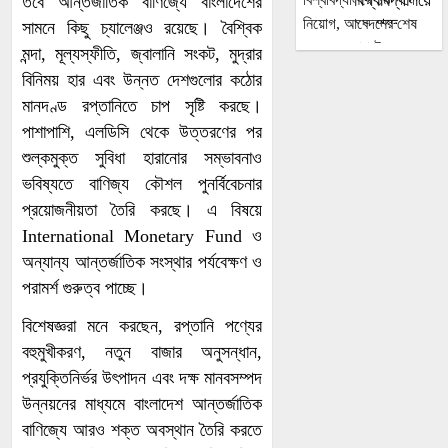
বিশ্ববিদ্যালয়ে
হাইকমিশনের
তবে আন্তর্জাতিক বাণিজ্যে বাংলাদেশের
১৯ পদে
সামনে কিছু চ্যালেঞ্জও রয়েছে। বৈশ্বিক
নিয়োগ,
মন্দা, মূল্যস্ফীতি, জ্বালানি সংকট, মুদ্রার
জ্বালানি সংকট
আবেদনের
বিনিময় হার এবং উন্নত দেশগুলোর কঠোর
কাটাতে আরও
শেষ সময় ২০
মানদণ্ড রপ্তানিতে চাপ সৃষ্টি করছে।
সময় চাইলেন
আগস্ট
পাশাপাশি, এলডিসি থেকে উত্তরণের পর
শিল্পমন্ত্রী
শুল্কমুক্ত সুবিধা হারানোর সম্ভাবনাও
তারেক
ভবিষ্যতে বাণিজ্য কৌশল পুনর্বিবেচনার
রহমানকে নিয়ে
প্রয়োজনীয়তা তৈরি করছে। এ বিষয়ে
ফেসবুকে
International Monetary Fund ও
সারজিস
জুলাই
অন্যান্য আন্তর্জাতিক সংস্থার পর্যবেক্ষণ ও
আলমের কড়া
বিপ্লবের বয়ান
সমালোচনা
পরামর্শ গুরুত্ব পাচ্ছে।
ও বাস্তবতা:
বিশেষজ্ঞরা মনে করছেন, রপ্তানি পণ্যের
ইতিহাসের দায়
বহুমুখীকরণ, নতুন বাজার অনুসন্ধান,
উজানের ঢলে
ও আগামীর
প্রযুক্তিনির্ভর উৎপাদন এবং দক্ষ মানবসম্পদ
তিস্তার পানি
পথ
উন্নয়নের মাধ্যমে বাংলাদেশ আন্তর্জাতিক
বিপৎসীমার ১৩
সেন্টিমিটার
বাণিজ্যে আরও শক্ত অবস্থান তৈরি করতে