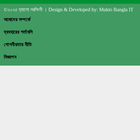
©২০২৫ হ্যালো নরসিংদী । Design & Developed by: Mukto Bangla IT
আমাদের সম্পর্কে
ব্যবহারের শর্তাবলি
গোপনীয়তার নীতি
বিজ্ঞাপন