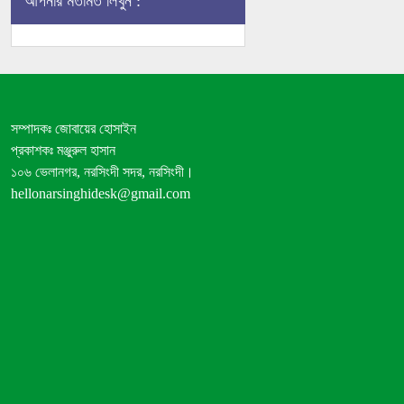
আপনার মতামত লিখুন :
ও ভবিষ্যৎ
নিয়ে যা বলছে
বিশ্ব
গণমাধ্যম
সম্পাদকঃ জোবায়ের হোসাইন
প্রকাশকঃ মঞ্জুরুল হাসান
১০৬ ভেলানগর, নরসিংদী সদর, নরসিংদী।
hellonarsinghidesk@gmail.com