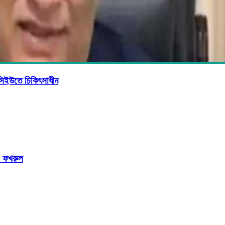
সিইউতে চিকিৎসাধীন
ি: ফখরুল