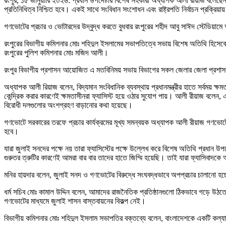
রংপুর, ১৫ জানুয়ারি ২০২৬: প্রধান উপদেষ্টার বিশেষ সহকারী অধ্যাপক আলী রীয়াজ বলেছ
প্রতিনিধিত্ব নিশ্চিত হবে। একই সাথে সংবিধান সংশোধন এবং রাষ্ট্রপতি নির্বাচন প্রক্রিয়ায়
গণভোটের প্রচার ও ভোটারদের উদ্বুদ্ধ করতে বুধবার রংপুরের শহীদ আবু সাঈদ স্টেডিয়
রংপুরের বিভাগীয় কমিশনার মোঃ শহিদুল ইসলামের সভাপতিত্বে সভায় বিশেষ অতিথি হিসেবে উ
রংপুরের পুলিশ কমিশনার মোঃ মজিদ আলী।
রংপুর বিভাগীয় প্রশাসন আয়োজিত এ মতবিনিময় সভায় বিভাগের সকল জেলার জেলা প্রশাসক,
অধ্যাপক আলী রিয়াজ বলেন, বিদ্যমান সংবিধানিক ব্যবস্থায় প্রধানমন্ত্রীর হাতে সর্বময় ক্
কেন্দ্রিক করার কারণেই ক্ষমতাসীনরা ফ্যাসিস্ট হয়ে ওঠার সুযোগ পায়। আলী রীয়াজ বলেন, এ
বিরোধী দলগুলোর অংশগ্রহণ বাড়ানোর কথা হয়েছে।
গণভোটে সরকারের তরফে প্রচার কার্যক্রমের মূখ্য সমন্বয়ক অধ্যাপক আলী রীয়াজ গণভোটের 
হবে।
যারা জুলাই সনদের পক্ষে নয় তারা ফ্যাসিস্টের পক্ষে উল্লেখ করে বিশেষ অতিথি প্রধান উপ
গুরুতর ত্রুটির কারণেই আমরা বার বার তাদের হাতে জিম্মি হয়েছি। তাই যারা ফ্যাসিবাদ
মনির হায়দার বলেন, জুলাই সনদ ও গণভোটের বিরুদ্ধে সংঘবদ্ধভাবে অপপ্রচার চালানো হচ
ধর্ম সচিব মোঃ কামাল উদ্দিন বলেন, আমাদের রাজনৈতিক প্রতিষ্ঠানগুলো ঠিকভাবে গড়ে উঠতে পা
গণভোটের মাধ্যমে জুলাই শাসন বাস্তবায়নের বিকল্প নেই।
বিভাগীয় কমিশনার মোঃ শহিদুল ইসলাম সভাপতির বক্তব্যে বলেন, বাংলাদেশকে একটি কল্