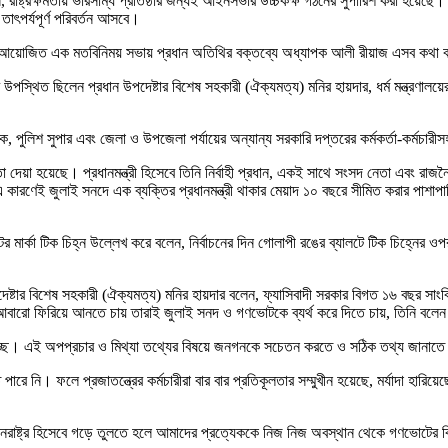
েন, রাষ্ট্রক্ষমতায় ভারসাম্য প্রতিষ্ঠার জন্যই আইনসভার উচ্চকক্ষ গঠনের সুপারিশ করা হ
 তাৎপর্যপূর্ণ পরিবর্তন আসবে।
ামে আয়োজিত এক মতবিনিময় সভায় প্রধান অতিথির বক্তব্যে অধ্যাপক আলী রীয়াজ এসব কথা
পস্থিত ছিলেন প্রধান উপদেষ্টার বিশেষ সহকারী (ঐক্যমত্য) মনির হায়দার, ধর্ম মন্ত্রণাল
 পুলিশ সুপার এবং জেলা ও উপজেলা পর্যায়ের অন্যান্য সরকারি দপ্তরের কর্মকর্তা-কর্মচা
ষমতা দেয়া হয়েছে। প্রধানমন্ত্রী হিসেবে তিনি নির্বাহী প্রধান, একই সাথে সংসদ নেতা এবং রা
 কারণেই জুলাই সনদে এক ব্যক্তির প্রধানমন্ত্রী থাকার মেয়াদ ১০ বছরে সীমিত করার পাশাপা
মার্কা টিক চিহ্ন উল্লেখ করে বলেন, নির্বাচনের দিন গোলাপী রঙের ব্যালটে টিক চিহ্নের ওপ
দেষ্টার বিশেষ সহকারী (ঐক্যমত্য) মনির হায়দার বলেন, ফ্যাসিবাদী সরকার বিগত ১৬ বছর সা
কে আবারো ফিরিয়ে আনতে চায় তারাই জুলাই সনদ ও গণভোটকে ব্যর্থ করে দিতে চায়, তিনি বলে
্ছে। এই অপপ্রচার ও মিথ্যা তথ্যের বিষয়ে জনগনকে সচেতন করতে ও সঠিক তথ্য জানাতে কাজ
রে নি। ফলে প্রজাতন্ত্রের কর্মচারীরা বার বার প্রতিকূলতার সম্মুখীন হয়েছে, মর্যাদা হারিয়ে
যানরাষ্ট্র হিসেবে গড়ে তুলতে হলে আমাদের প্রত্যেককে নিজ নিজ অবস্থান থেকে গণভোটের