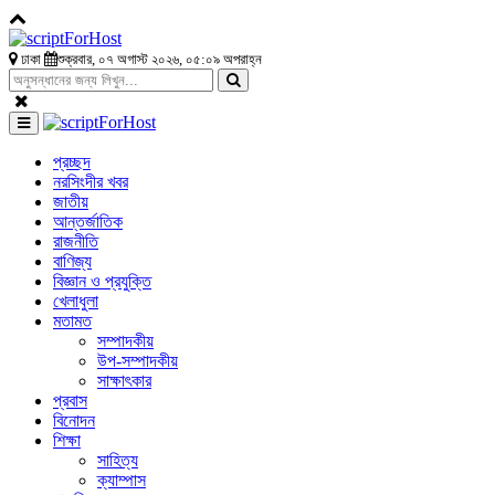
ঢাকা
শুক্রবার, ০৭ অগাস্ট ২০২৬, ০৫:০৯ অপরাহ্ন
প্রচ্ছদ
নরসিংদীর খবর
জাতীয়
আন্তর্জাতিক
রাজনীতি
বাণিজ্য
বিজ্ঞান ও প্রযুক্তি
খেলাধুলা
মতামত
সম্পাদকীয়
উপ-সম্পাদকীয়
সাক্ষাৎকার
প্রবাস
বিনোদন
শিক্ষা
সাহিত্য
ক্যাম্পাস