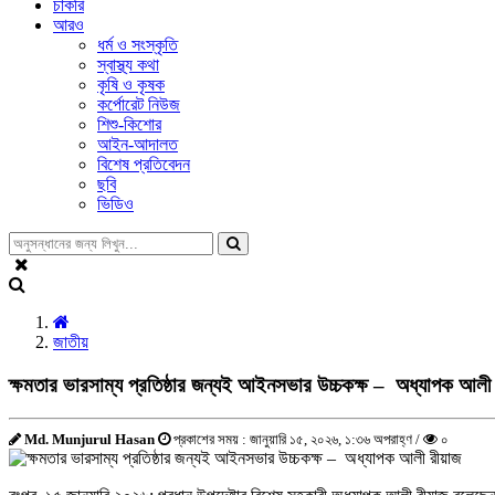
চাকরি
আরও
ধর্ম ও সংস্কৃতি
স্বাস্থ্য কথা
কৃষি ও কৃষক
কর্পোরেট নিউজ
শিশু-কিশোর
আইন-আদালত
বিশেষ প্রতিবেদন
ছবি
ভিডিও
জাতীয়
ক্ষমতার ভারসাম্য প্রতিষ্ঠার জন্যই আইনসভার উচ্চকক্ষ – ⁠ ⁠অধ্যাপক আলী 
Md. Munjurul Hasan
প্রকাশের সময় : জানুয়ারি ১৫, ২০২৬, ১:৩৬ অপরাহ্ণ /
০