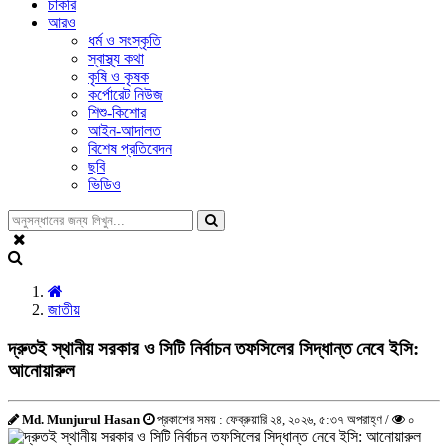
চাকরি
আরও
ধর্ম ও সংস্কৃতি
স্বাস্থ্য কথা
কৃষি ও কৃষক
কর্পোরেট নিউজ
শিশু-কিশোর
আইন-আদালত
বিশেষ প্রতিবেদন
ছবি
ভিডিও
জাতীয়
দ্রুতই স্থানীয় সরকার ও সিটি নির্বাচন তফসিলের সিদ্ধান্ত নেবে ইসি:
আনোয়ারুল
Md. Munjurul Hasan
প্রকাশের সময় : ফেব্রুয়ারি ২৪, ২০২৬, ৫:৩৭ অপরাহ্ণ /
০