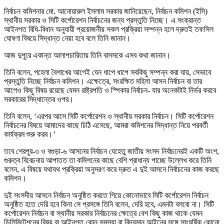
নির্বাচন কমিশনার মো. আনোয়ারুল ইসলাম সরকার জানিয়েছেন, নির্বাচন কমিশন (ইসি)
স্থানীয় সরকার ও সিটি কর্পোরেশন নির্বাচনের জন্য প্রস্তুতি নিচ্ছে। এ সংক্রান্ত
আইনগত বিধি-বিধান অনুযায়ী প্রয়োজনীয় সকল প্রক্রিয়া সম্পন্ন হলে দ্রুতই তফসিল
ঘোষণা বিষয়ে সিদ্ধান্ত নেয়া হবে বলে তিনি জানান।
আজ দুপুরে একান্ত আলাপচারিতায় তিনি বাসসকে এসব কথা জানান।
তিনি বলেন, পহেলা বৈশাখের আগেই যেন ধাপে ধাপে সবকিছু সম্পন্ন করা যায়, সেভাবে
প্রস্তুতি নিচ্ছে নির্বাচন কমিশন। এক্ষেত্রে, সংরক্ষিত মহিলা আসন নির্বাচন বা তার
আগেও কিছু বিষয় রয়েছে যেমন রাষ্ট্রপতি ও স্পিকার নির্বাচন- যার অনেকটাই নির্ভর করবে
সরকারের সিদ্ধান্তের ওপর।
তিনি বলেন, ‘এরপর আসে সিটি কর্পোরেশন ও স্থানীয় সরকার নির্বাচন। সিটি কর্পোরেশন
নির্বাচনের বিষয়ে আমাদের কাছে চিঠি এসেছে, আমরা কমিশনের সিদ্ধান্ত নিয়ে পরবর্তী
কার্যক্রম শুরু করব।’
তবে শেরপুর-৩ ও বগুড়া-৬ আসনের নির্বাচন যেহেতু জাতীয় সংসদ নির্বাচনেরই একটি অংশ,
গুরুত্ব বিবেচনায় আপাতত তা কমিশনের কাছে বেশি প্রাধান্য পাচ্ছে উল্লেখ করে তিনি
বলেন, এ বিষয়ে যথাযথ প্রক্রিয়া অনুসরণ করে দ্রুত এ দুই আসনে নির্বাচনের কাজ করছে
কমিশন।
দুই সংসদীয় আসনে নির্বাচন অনুষ্ঠিত করতে গিয়ে কোনোভাবে সিটি কর্পোরেশন নির্বাচন
অনুষ্ঠিত হতে দেরি হবে কিনা সে প্রসঙ্গে তিনি বলেন, দেরি হবে, এমনটা বলবো না। সিটি
কর্পোরেশন নির্বাচন বা স্থানীয় সরকার নির্বাচনের ক্ষেত্রে বেশ কিছু কাজ থাকে যেমন
ডিলিমিটেশনের বিষয় বা আইনগত কোন সমস্যা বা বিদ্যমান আইনের সঙ্গে সাংঘর্ষিক কোনো