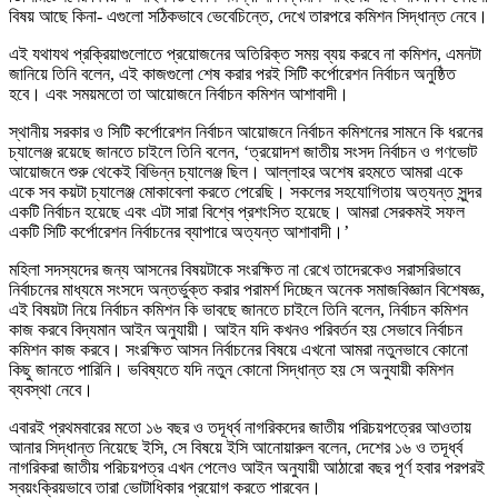
বিষয় আছে কিনা- এগুলো সঠিকভাবে ভেবেচিন্তে, দেখে তারপরে কমিশন সিদ্ধান্ত নেবে।
এই যথাযথ প্রক্রিয়াগুলোতে প্রয়োজনের অতিরিক্ত সময় ব্যয় করবে না কমিশন, এমনটা
জানিয়ে তিনি বলেন, এই কাজগুলো শেষ করার পরই সিটি কর্পোরেশন নির্বাচন অনুষ্ঠিত
হবে। এবং সময়মতো তা আয়োজনে নির্বাচন কমিশন আশাবাদী।
স্থানীয় সরকার ও সিটি কর্পোরেশন নির্বাচন আয়োজনে নির্বাচন কমিশনের সামনে কি ধরনের
চ্যালেঞ্জ রয়েছে জানতে চাইলে তিনি বলেন, ‘ত্রয়োদশ জাতীয় সংসদ নির্বাচন ও গণভোট
আয়োজনে শুরু থেকেই বিভিন্ন চ্যালেঞ্জ ছিল। আল্লাহর অশেষ রহমতে আমরা একে
একে সব কয়টা চ্যালেঞ্জ মোকাবেলা করতে পেরেছি। সকলের সহযোগিতায় অত্যন্ত সুন্দর
একটি নির্বাচন হয়েছে এবং এটা সারা বিশ্বে প্রশংসিত হয়েছে। আমরা সেরকমই সফল
একটি সিটি কর্পোরেশন নির্বাচনের ব্যাপারে অত্যন্ত আশাবাদী।’
মহিলা সদস্যদের জন্য আসনের বিষয়টাকে সংরক্ষিত না রেখে তাদেরকেও সরাসরিভাবে
নির্বাচনের মাধ্যমে সংসদে অন্তর্ভুক্ত করার পরামর্শ দিচ্ছেন অনেক সমাজবিজ্ঞান বিশেষজ্ঞ,
এই বিষয়টা নিয়ে নির্বাচন কমিশন কি ভাবছে জানতে চাইলে তিনি বলেন, নির্বাচন কমিশন
কাজ করবে বিদ্যমান আইন অনুযায়ী। আইন যদি কখনও পরিবর্তন হয় সেভাবে নির্বাচন
কমিশন কাজ করবে। সংরক্ষিত আসন নির্বাচনের বিষয়ে এখনো আমরা নতুনভাবে কোনো
কিছু জানতে পারিনি। ভবিষ্যতে যদি নতুন কোনো সিদ্ধান্ত হয় সে অনুযায়ী কমিশন
ব্যবস্থা নেবে।
এবারই প্রথমবারের মতো ১৬ বছর ও তদূর্ধ্ব নাগরিকদের জাতীয় পরিচয়পত্রের আওতায়
আনার সিদ্ধান্ত নিয়েছে ইসি, সে বিষয়ে ইসি আনোয়ারুল বলেন, দেশের ১৬ ও তদূর্ধ্ব
নাগরিকরা জাতীয় পরিচয়পত্র এখন পেলেও আইন অনুযায়ী আঠারো বছর পূর্ণ হবার পরপরই
স্বয়ংক্রিয়ভাবে তারা ভোটাধিকার প্রয়োগ করতে পারবেন।