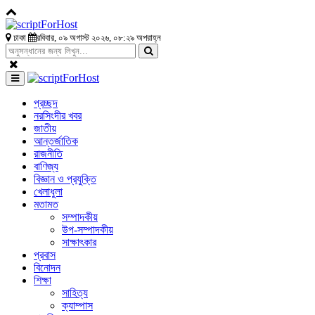
ঢাকা
রবিবার, ০৯ অগাস্ট ২০২৬, ০৮:২৯ অপরাহ্ন
প্রচ্ছদ
নরসিংদীর খবর
জাতীয়
আন্তর্জাতিক
রাজনীতি
বাণিজ্য
বিজ্ঞান ও প্রযুক্তি
খেলাধুলা
মতামত
সম্পাদকীয়
উপ-সম্পাদকীয়
সাক্ষাৎকার
প্রবাস
বিনোদন
শিক্ষা
সাহিত্য
ক্যাম্পাস