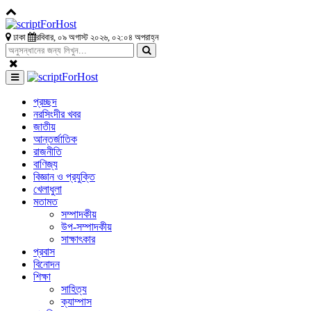
ঢাকা
রবিবার, ০৯ অগাস্ট ২০২৬, ০২:০৪ অপরাহ্ন
প্রচ্ছদ
নরসিংদীর খবর
জাতীয়
আন্তর্জাতিক
রাজনীতি
বাণিজ্য
বিজ্ঞান ও প্রযুক্তি
খেলাধুলা
মতামত
সম্পাদকীয়
উপ-সম্পাদকীয়
সাক্ষাৎকার
প্রবাস
বিনোদন
শিক্ষা
সাহিত্য
ক্যাম্পাস