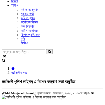
চাকরি
আরও
ধর্ম ও সংস্কৃতি
স্বাস্থ্য কথা
কৃষি ও কৃষক
কর্পোরেট নিউজ
শিশু-কিশোর
আইন-আদালত
বিশেষ প্রতিবেদন
ছবি
ভিডিও
নরসিংদীর খবর
নরসিংদী পুলিশ লাইনস্ এ বিশেষ কল্যাণ সভা অনুষ্ঠিত
Md. Munjurul Hasan
প্রকাশের সময় : ডিসেম্বর ১, ২০২৫, ১০:৩৩ অপরাহ্ণ /
০