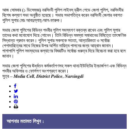
আজ সোমবার (১ ডিসেম্বর) নরসিংদী পুলিশ লাইনস্ ড্রীল শেডে জেলা পুলিশ, নরসিংদীর
বিশেষ কল্যাণ সভা অনুষ্ঠিত হয়েছে। সভায় সভাপতিত্ব করেন নরসিংদী জেলার নবাগত
পুলিশ সুপার মোঃ আবদুল্লাহ্-আল-ফারুক।
সভায় জেলা পুলিশের বিভিন্ন পদবীর পুলিশ সদস্যগণ বক্তব্য রাখেন এবং পুলিশ সুপার
তাদের কথা মনোযোগ দিয়ে শোনেন। তিনি বিভিন্ন সমস্যা সমাধানের নিমিত্তে তাৎক্ষণিক
সিদ্ধান্ত প্রদান করেন। পুলিশ সুপার সকলকে সততা, আন্তরিকতা ও সর্বোচ্চ
পেশাদারিত্বের সাথে নিজের উপর অর্পিত দায়িত্ব পালনের জন্য আহ্বান জানান।
পাশাপাশি পুলিশ সদস্যদের কল্যাণের বিষয়টিও সর্বোচ্চ গুরুত্ব দিয়ে বিবেচনা করা হবে বলে
জানান।
সভায় জেলা পুলিশের ঊর্ধ্বতন কর্মকর্তাগণসহ সকল থানা/ইউনিটের ইনচার্জগণ এবং বিভিন্ন
পদবীর অফিসার ও ফোর্সগণ অংশগ্রহণ করেন।
সুত্র – 𝑴𝒆𝒅𝒊𝒂 𝑪𝒆𝒍𝒍, 𝑫𝒊𝒔𝒕𝒓𝒊𝒄𝒕 𝑷𝒐𝒍𝒊𝒄𝒆, 𝑵𝒂𝒓𝒔𝒊𝒏𝒈𝒅𝒊
আপনার মতামত লিখুন :