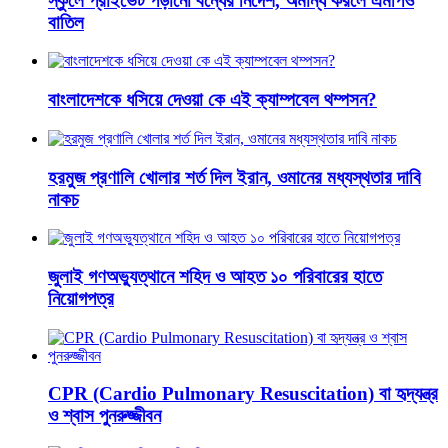
স্কুলে প্রাইভেট পড়ানো বন্ধের নির্দেশ, অমান্য করলে এমপিও
বাতিল
বাংলাদেশকে ধসিয়ে দেওয়া কে এই ক্যাম্পবেল থম্পসন?
হরমুজ প্রণালি খোলার শর্ত দিল ইরান, ওমানের মধ্যস্থতার দাবি
নাকচ
জুলাই গণঅভ্যুত্থানে শহিদ ও আহত ১০ পরিবারের হাতে
নিয়োগপত্র
CPR (Cardio Pulmonary Resuscitation) বা হৃদ্‌যন্ত্র
ও শ্বাস পুনরুজ্জীবন