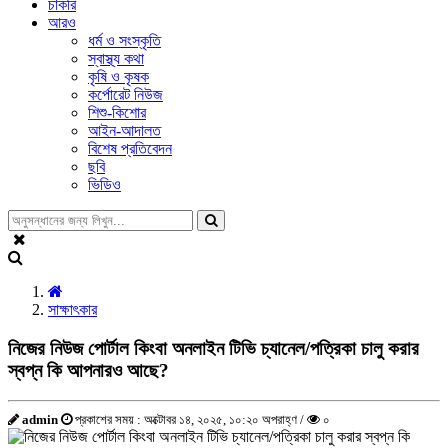
চাকরি
আরও
ধর্ম ও সংস্কৃতি
স্বাস্থ্য কথা
কৃষি ও কৃষক
কর্পোরেট নিউজ
শিশু-কিশোর
আইন-আদালত
বিশেষ প্রতিবেদন
ছবি
ভিডিও
সাক্ষাৎকার
নিজের নিউজ পোর্টাল কিংবা অনলাইন টিভি চ্যানেল/পত্রিকা চালু করার
স্বপ্ন কি আপনারও আছে?
admin
প্রকাশের সময় : অক্টোবর ১৪, ২০২৫, ১০:২০ অপরাহ্ণ /
০