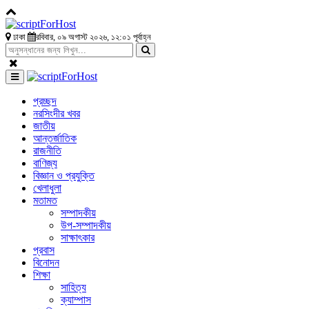
ঢাকা
রবিবার, ০৯ অগাস্ট ২০২৬, ১২:০১ পূর্বাহ্ন
প্রচ্ছদ
নরসিংদীর খবর
জাতীয়
আন্তর্জাতিক
রাজনীতি
বাণিজ্য
বিজ্ঞান ও প্রযুক্তি
খেলাধুলা
মতামত
সম্পাদকীয়
উপ-সম্পাদকীয়
সাক্ষাৎকার
প্রবাস
বিনোদন
শিক্ষা
সাহিত্য
ক্যাম্পাস