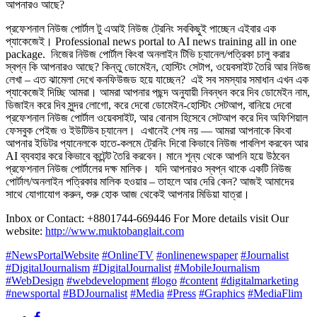
প্রফেশনাল নিউজ পোর্টাল টু এআই নিউজ ট্রেনিং সবকিছুই পাচ্ছেন এইবার এক
প্যাকেজেই। Professional news portal to AI news training all in one
package. ‎ ‎নিজের নিউজ পোর্টাল কিংবা অনলাইন টিভি চ্যানেল/পত্রিকা চালু করার
স্বপ্ন কি আপনারও আছে? ‎কিন্তু ডোমেইন, হোস্টিং সেটাপ, ওয়েবসাইট তৈরি আর নিউজ
লেখা – এত ঝামেলা দেখে কনফিউজড হয়ে যাচ্ছেন? ‎ ‎এই সব সমস্যার সমাধান এখন এক
প্যাকেজেই দিচ্ছি আমরা। ‎আমরা আপনার পছন্দ অনুযায়ী নিবন্ধন করে দিব ডোমেইন নাম,
ডিজাইন করে দিব সুন্দর লোগো, করে দেবো ডোমেইন-হোস্টিং সেটআপ, বানিয়ে দেবো
প্রফেশনাল নিউজ পোর্টাল ওয়েবসাইট, আর বোনাস হিসেবে সেট‌আপ করে দিব অফিশিয়াল
ফেসবুক পেইজ ও ইউটিউব চ্যানেল। ‎ ‎এখানেই শেষ নয় — আমরা আপনাকে কিংবা
আপনার ইডিটর প্যানেলকে হাতে-কলমে ট্রেনিং দিবো কিভাবে নিউজ পাবলিশ করবেন আর
AI ব্যবহার করে কিভাবে কন্টেন্ট তৈরি করবেন। ‎মানে শূন্য থেকে আপনি হয়ে উঠবেন
প্রফেশনাল নিউজ পোর্টালের দক্ষ মালিক। ‎ ‎যদি আপনারও স্বপ্ন থাকে একটি নিউজ
পোর্টাল/অনলাইন পত্রিকার মালিক হওয়ার – তাহলে আর দেরি কেন? ‎আজই আমাদের
সাথে যোগাযোগ করুন, শুরু হোক আজ থেকেই আপনার মিডিয়া যাত্রা।
Inbox or Contact: +8801744-669446 ‎For More details visit Our
website:
http://www.muktobanglait.com
#NewsPortalWebsite
#OnlineTV
#onlinenewspaper
#Journalist
#DigitalJournalism
#DigitalJournalist
#MobileJournalism
#WebDesign
#webdevelopment
#logo
#content
#digitalmarketing
#newsportal
#BDJournalist
#Media
#Press
#Graphics
#MediaFlim