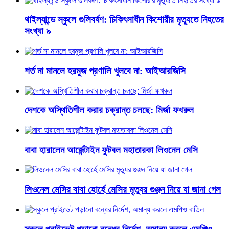
থাইল্যান্ডে স্কুলে গুলিবর্ষণ: চিকিৎসাধীন কিশোরীর মৃত্যুতে নিহতের
সংখ্যা ৯
শর্ত না মানলে হরমুজ প্রণালি খুলবে না: আইআরজিসি
দেশকে অস্থিতিশীল করার চক্রান্ত চলছে: মির্জা ফখরুল
বাবা হারালেন আর্জেন্টাইন ফুটবল মহাতারকা লিওনেল মেসি
লিওনেল মেসির বাবা হোর্হে মেসির মৃত্যুর গুঞ্জন নিয়ে যা জানা গেল