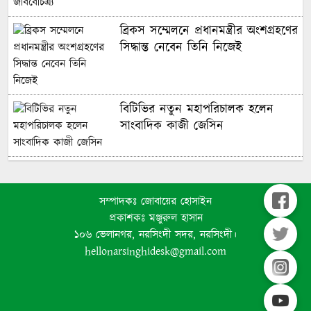
ব্রিকস সম্মেলনে প্রধানমন্ত্রীর অংশগ্রহণের
সিদ্ধান্ত নেবেন তিনি নিজেই
বিটিভির নতুন মহাপরিচালক হলেন
সাংবাদিক কাজী জেসিন
আন্তর্জাতিক মানের তিনটি একাডেমিক
জার্নাল প্রকাশ করল আইএসইউ
সম্পাদকঃ জোবায়ের হোসাইন
প্রকাশকঃ মঞ্জুরুল হাসান
১০৬ ভেলানগর, নরসিংদী সদর, নরসিংদী।
সুনামগঞ্জ সড়কের মাঝখানে বিদ্যুতের
hellonarsinghidesk@gmail.com
খুঁটি, দেড় বছরে শতাধিক দুর্ঘটনা