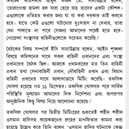
নির্বাচন কমিশনার আবুল ফজল মো. সানাউল্লাহ বলেন,
‘চোরাগোপ্তা হামলা হল যারা হেরে যায় তাদের একটা কৌশল।
এগুলোকে প্রতিহত করার জন্য যা যা করা দরকার তাই করতে
হবে। যাতে কেউ এগুলো ঘটানোর দুঃসাহস না দেখায়, তারা
যেন পালাতে না পারে সেজন্য আমাদের সচেষ্ট হতে হবে।
গোয়েন্দা সংস্থাসহ বাহিনীগুলোকে সচেতন করেছি।’
বৈঠকের বিষয় সম্পর্কে ইসি সানাউল্লাহ বলেন, ‘আইন শৃঙ্খলা
বিষয়ে কমিশনের সাথে সকল বাহিনী প্রধানদের এবং সংস্থা
প্রধানদের বৈঠক ছিল। আজকে প্রথমবারের মত তিন বাহিনী
প্রধান তথা সেনাবাহিনী প্রধান, নৌবাহিনী প্রধান এবং বিমান
বাহিনী প্রধানের সাথে আলাদাভাবে মিটিং করেছি। তফসিল
ঘোষণা হয়েছে গত ১১ ডিসেম্বর। তফসিল ঘোষণার পরে সার্বিক
পরিস্থিতি মূল্যায়ন আমাদের দিক নির্দেশনা এবং অপরাপর
আনুষ্ঠানিক কিছু বিষয় নিয়ে আলোচনা হয়েছে।’
তফসিল ঘোষণার পর দ্বিতীয় মিটিংয়ের শুরুতেই শহীদ শরীফ
ওসমান হাদিসহ কয়েকজনের রুহের মাগফিতার কামনা করা
হয়েছে উল্লেখ করে তিনি বলেন, ‘ওসমান হাদির ঘটনাকে কেন্দ্র