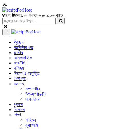
ঢাকা
রবিবার, ০৯ অগাস্ট ২০২৬, ১১:৫০ পূর্বাহ্ন
প্রচ্ছদ
নরসিংদীর খবর
জাতীয়
আন্তর্জাতিক
রাজনীতি
বাণিজ্য
বিজ্ঞান ও প্রযুক্তি
খেলাধুলা
মতামত
সম্পাদকীয়
উপ-সম্পাদকীয়
সাক্ষাৎকার
প্রবাস
বিনোদন
শিক্ষা
সাহিত্য
ক্যাম্পাস