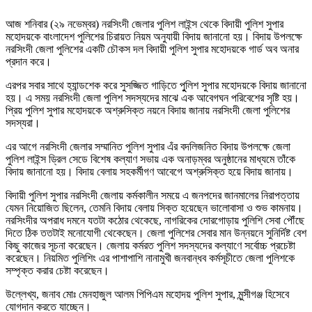
আজ শনিবার (২৯ নভেম্বর) নরসিংদী জেলার পুলিশ লাইন্স থেকে বিদায়ী পুলিশ সুপার
মহোদয়কে বাংলাদেশ পুলিশের চিরায়ত নিয়ম অনুযায়ী বিদায় জানানো হয়। বিদায় উপলক্ষে
নরসিংদী জেলা পুলিশের একটি চৌকস দল বিদায়ী পুলিশ সুপার মহোদয়কে গার্ড অব অনার
প্রদান করে।
এরপর সবার সাথে হ্যান্ডশেক করে সুসজ্জিত গাড়িতে পুুলিশ সুপার মহোদয়কে বিদায় জানানো
হয়। এ সময় নরসিংদী জেলা পুলিশ সদস্যদের মাঝে এক আবেগঘন পরিবেশের সৃষ্টি হয়।
প্রিয় পুলিশ সুপার মহোদয়কে অশ্রুসিক্ত নয়নে বিদায় জানায় নরসিংদী জেলা পুলিশের
সদস্যরা।
এর আগে নরসিংদী জেলার সম্মানিত পুলিশ সুপার এঁর বদলিজনিত বিদায় উপলক্ষে জেলা
পুলিশ লাইন্স ড্রিল সেডে বিশেষ কল্যাণ সভায় এক অনাড়ম্বর অনুষ্ঠানের মাধ্যমে তাঁকে
বিদায় জানানো হয়। বিদায় বেলায় সহকর্মীগণ আবেগে অশ্রুসিক্ত হয়ে বিদায় জানায়।
বিদায়ী পুলিশ সুপার নরসিংদী জেলায় কর্মকালীন সময়ে এ জনপদের জানমালের নিরাপত্তায়
যেমন নিয়োজিত ছিলেন, তেমনি বিদায় বেলায় সিক্ত হয়েছেন ভালোবাসা ও শুভ কামনায়।
নরসিংদীর অপরাধ দমনে যতটা কঠোর থেকেছে, নাগরিকের দোরগোড়ায় পুলিশি সেবা পৌঁছে
দিতে ঠিক ততটাই মনোযোগী থেকেছেন। জেলা পুলিশের সেবার মান উন্নয়নে সুনির্দিষ্ট বেশ
কিছু কাজের সূচনা করেছেন। জেলায় কর্মরত পুলিশ সদস্যদের কল্যাণে সর্বোচ্চ প্রচেষ্টা
করেছেন। নিয়মিত পুলিশিং এর পাশাপাশি নানামুখী জনবান্ধব কর্মসূচীতে জেলা পুলিশকে
সম্পৃক্ত করার চেষ্টা করেছেন।
উল্লেখ্য, জনাব মোঃ মেনহাজুল আলম পিপিএম মহোদয় পুলিশ সুপার, মুন্সীগঞ্জ হিসেবে
যোগদান করতে যাচ্ছেন।