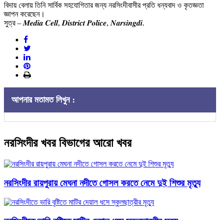
বিদায় বেলায় তিনি সার্বিক সহযোগিতার জন্য নরসিংদীবাসীর প্রতি ধন্যবাদ ও কৃতজ্ঞতা
জ্ঞাপন করেছেন।
সুত্র – 𝑴𝒆𝒅𝒊𝒂 𝑪𝒆𝒍𝒍, 𝑫𝒊𝒔𝒕𝒓𝒊𝒄𝒕 𝑷𝒐𝒍𝒊𝒄𝒆, 𝑵𝒂𝒓𝒔𝒊𝒏𝒈𝒅𝒊.
আপনার মতামত লিখুন :
নরসিংদীর খবর বিভাগের আরো খবর
নরসিংদীর রায়পুরায় মেঘনা নদীতে গোসল করতে নেমে দুই শিশুর মৃত্যু