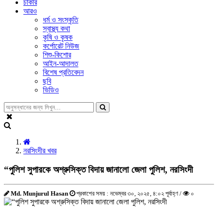
চাকরি
আরও
ধর্ম ও সংস্কৃতি
স্বাস্থ্য কথা
কৃষি ও কৃষক
কর্পোরেট নিউজ
শিশু-কিশোর
আইন-আদালত
বিশেষ প্রতিবেদন
ছবি
ভিডিও
নরসিংদীর খবর
“পুলিশ সুপারকে অশ্রুসিক্ত বিদায় জানালো জেলা পুলিশ, নরসিংদী
Md. Munjurul Hasan
প্রকাশের সময় : নভেম্বর ৩০, ২০২৫, ৪:০২ পূর্বাহ্ণ /
০