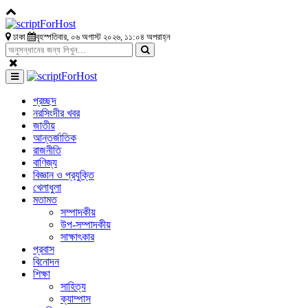
ঢাকা
বৃহস্পতিবার, ০৬ অগাস্ট ২০২৬, ১১:০৪ অপরাহ্ন
প্রচ্ছদ
নরসিংদীর খবর
জাতীয়
আন্তর্জাতিক
রাজনীতি
বাণিজ্য
বিজ্ঞান ও প্রযুক্তি
খেলাধুলা
মতামত
সম্পাদকীয়
উপ-সম্পাদকীয়
সাক্ষাৎকার
প্রবাস
বিনোদন
শিক্ষা
সাহিত্য
ক্যাম্পাস