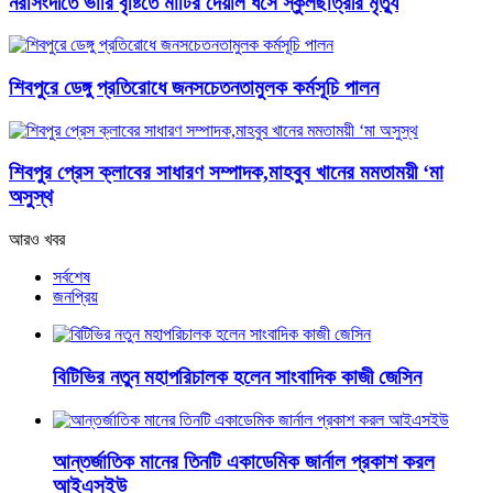
নরসিংদীতে ভারি বৃষ্টিতে মাটির দেয়াল ধসে স্কুলছাত্রীর মৃত্যু
শিবপুরে ডেঙ্গু প্রতিরোধে জনসচেতনতামুলক কর্মসূচি পালন
শিবপুর প্রেস ক্লাবের সাধারণ সম্পাদক,মাহবুব খানের মমতাময়ী ‘মা
অসুস্থ
আরও খবর
সর্বশেষ
জনপ্রিয়
বিটিভির নতুন মহাপরিচালক হলেন সাংবাদিক কাজী জেসিন
আন্তর্জাতিক মানের তিনটি একাডেমিক জার্নাল প্রকাশ করল
আইএসইউ