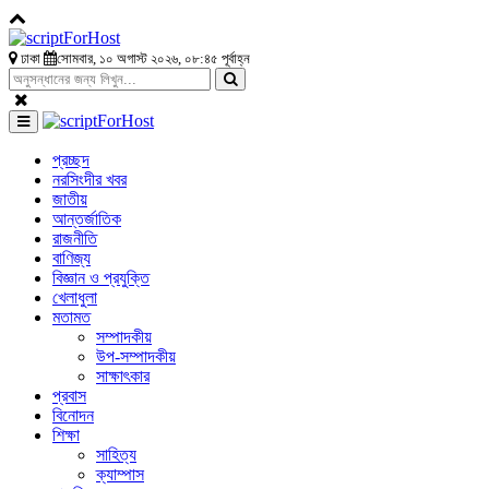
ঢাকা
সোমবার, ১০ অগাস্ট ২০২৬, ০৮:৪৫ পূর্বাহ্ন
প্রচ্ছদ
নরসিংদীর খবর
জাতীয়
আন্তর্জাতিক
রাজনীতি
বাণিজ্য
বিজ্ঞান ও প্রযুক্তি
খেলাধুলা
মতামত
সম্পাদকীয়
উপ-সম্পাদকীয়
সাক্ষাৎকার
প্রবাস
বিনোদন
শিক্ষা
সাহিত্য
ক্যাম্পাস