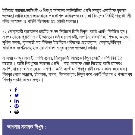
ইলিয়াছ হায়দার:নরসিংদী-৩ শিবপুর আসনের নবনির্বাচিত এমপি মনজুর এলাহীকে ফুলেল
শুভেচ্ছা জানিয়েছেন জনস্বাস্থ্য প্রকৌশল অধিদপ্তরের ঢাকা বিভাগের নির্বাহী প্রকৌশলী
বশির আহমেদ ও গাইনী বিশেষজ্ঞ ডাঃ রোজী সরকার।
১২ ফেব্রুয়ারী ত্রয়োদশ জাতীয় সংসদ নির্বাচনে তিনি বিপুল ভোটে এমপি নির্বাচিত হন।
এরপর থেকে প্রতিদিন এই আসনের দলীয় নেতাকর্মী, সংগঠন, সাংবাদিক, শিক্ষক, আলেম,
সুশীল সমাজ, ব্যবসায়ী সহ বিভিন্ন ইউনিয়ন পরিষদের চেয়ারম্যান, মেম্বার,বিভিন্ন
সামাজিক সংগঠনসহ হাজারো সাধারণ মানুষ ফুলেল শুভেচ্ছা জানান।
এ সময় মনজুর এলাহী এমপি বলেন, শিবপুরবাসী আমাকে বিপুল ভোটে এমপি নির্বাচিত
করেছে। আমি শিবপুরের সকলের এমপি। যারা আমাকে ভোট দিয়েছে আমি তাদেরও
এমপি, যারা দেয়নি তাদেরও এমপি। আমি আজীবন শিবপুর বাসীর জন্য কাজ করে যাব।
শিবপুর থেকে সন্ত্রাস, চাঁদাবাজ, মাদক, কিশোরগ্যাং নির্মূল করে একটি নিরাপদ ও বাসযোগ্য
শিবপুর গড়াই আমার লক্ষ্য।
আপনার মতামত লিখুন :