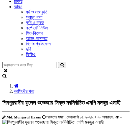
চাকরি
আরও
ধর্ম ও সংস্কৃতি
স্বাস্থ্য কথা
কৃষি ও কৃষক
কর্পোরেট নিউজ
শিশু-কিশোর
আইন-আদালত
বিশেষ প্রতিবেদন
ছবি
ভিডিও
নরসিংদীর খবর
শিবপুরবাসীর ফুলেল শুভেচ্ছায় সিক্ত নবনির্বাচিত এমপি মনজুর এলাহী
Md. Munjurul Hasan
প্রকাশের সময় : ফেব্রুয়ারি ১৫, ২০২৬, ৭:২০ অপরাহ্ণ /
০