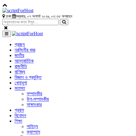
ঢাকা
শুক্রবার, ০৭ অগাস্ট ২০২৬, ০৩:৩৫ অপরাহ্ন
প্রচ্ছদ
নরসিংদীর খবর
জাতীয়
আন্তর্জাতিক
রাজনীতি
বাণিজ্য
বিজ্ঞান ও প্রযুক্তি
খেলাধুলা
মতামত
সম্পাদকীয়
উপ-সম্পাদকীয়
সাক্ষাৎকার
প্রবাস
বিনোদন
শিক্ষা
সাহিত্য
ক্যাম্পাস