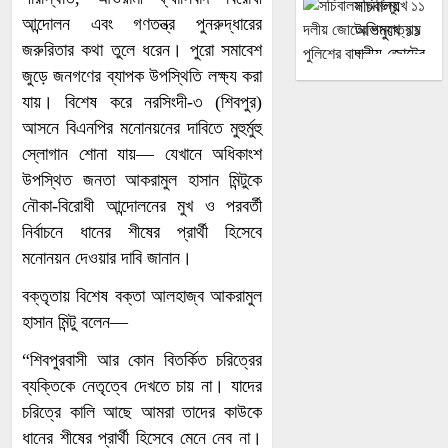
সচিবালয়
গণবিজ্ঞপ্তি
আন্দোলন এবং গণতন্ত্র পুনরুদ্ধারের
অভিমুখে ১১
জারি পরিবেশ
জরুরিতার কথা তুলে ধরেন। পুরো সমাবেশ
দলীয় জোটের
অধিদপ্তরের
জুড়ে জনগণের ব্যাপক উপস্থিতি লক্ষ্য করা
পদযাত্রায়
হাসিনাকে
যায়। বিশেষ করে নরসিংদী-৩ (শিবপুর)
পুলিশের বাধা
সংবাদমাধ্যমে
আসনে বিএনপির মনোনয়নের দাবিতে মুহুর্মুহু
কথা বলার
স্লোগান শোনা যায়— যেখানে অধিকাংশ
সুযোগ দেওয়ায়
উপস্থিত জনতা আকরামুল হাসান মিন্টুকে
পররাষ্ট্র
ভারতের ওপর
নৌকা-বিরোধী আন্দোলনের মুখ ও পরবর্তী
মন্ত্রণালয়ের
বাংলাদেশের
নির্বাচনে ধানের শীষের প্রার্থী হিসেবে
বিবৃতির সঙ্গে
ক্ষোভ
মনোনয়ন দেওয়ার দাবি জানান।
একমত তথ্য
কলকাতায়
মন্ত্রণালয়
বক্তৃতায় বিশেষ বক্তা আলহাজ্ব আকরামুল
বাংলাদেশ
হাসান মিন্টু বলেন—
ডেপুটি
“শিবপুরবাসী আর কোন বিতর্কিত চরিত্রের
হাইকমিশনে
ব্যক্তিকে নেতৃত্বে দেখতে চায় না। যাদের
রাশিয়া জুড়ে
জুলাই
ইউক্রেনের
গণঅভ্যুত্থান
চরিত্রে কালি আছে আমরা তাদের কাউকে
৬০৫ ড্রোন
দিবস পালিত
ধানের শীষের প্রার্থী হিসেবে মেনে নেব না।