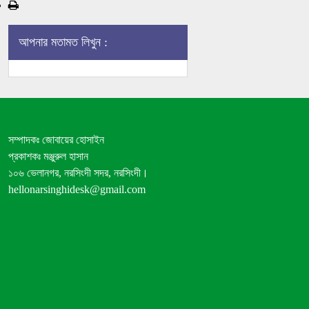
মৃত্যুবার্ষিকীতে
জুবাইদা
আপনার মতামত লিখুন :
রহমানের
শ্রদ্ধা
সম্পাদকঃ জোবায়ের হোসাইন
প্রকাশকঃ মঞ্জুরুল হাসান
১০৬ ভেলানগর, নরসিংদী সদর, নরসিংদী।
hellonarsinghidesk@gmail.com