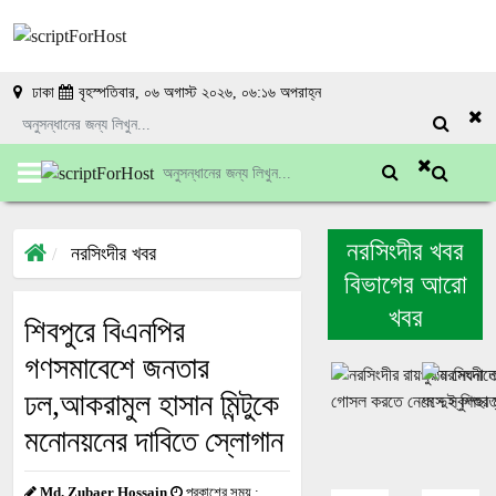
ঢাকা
বৃহস্পতিবার, ০৬ অগাস্ট ২০২৬, ০৬:১৬ অপরাহ্ন
নরসিংদীর খবর
নরসিংদীর খবর
বিভাগের আরো
খবর
শিবপুরে বিএনপির
গণসমাবেশে জনতার
ঢল,আকরামুল হাসান মিন্টুকে
মনোনয়নের দাবিতে স্লোগান
Md. Zubaer Hossain
প্রকাশের সময় :