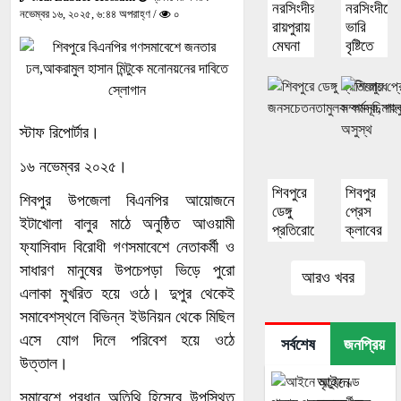
নরসিংদীর
নরসিংদীতে
নভেম্বর ১৬, ২০২৫, ৬:৪৪ অপরাহ্ণ /
০
রায়পুরায়
ভারি
মেঘনা
বৃষ্টিতে
নদীতে
মাটির
গোসল
দেয়াল
করতে
ধসে
নেমে
স্কুলছাত্রী
স্টাফ রিপোর্টার।
দুই
মৃত্যু
শিশুর
১৬ নভেম্বর ২০২৫।
মৃত্যু
শিবপুরে
শিবপুর
শিবপুর উপজেলা বিএনপির আয়োজনে
ডেঙ্গু
প্রেস
ইটাখোলা বালুর মাঠে অনুষ্ঠিত আওয়ামী
প্রতিরোধে
ক্লাবের
ফ্যাসিবাদ বিরোধী গণসমাবেশে নেতাকর্মী ও
জনসচেতনতামুলক
সাধারণ
কর্মসূচি
সম্পাদক,মা
সাধারণ মানুষের উপচেপড়া ভিড়ে পুরো
আরও খবর
পালন
খানের
এলাকা মুখরিত হয়ে ওঠে। দুপুর থেকেই
মমতাময়ী
সমাবেশস্থলে বিভিন্ন ইউনিয়ন থেকে মিছিল
‘মা
এসে যোগ দিলে পরিবেশ হয়ে ওঠে
অসুস্থ
সর্বশেষ
জনপ্রিয়
উত্তাল।
আইনে
সমাবেশে প্রধান অতিথি হিসেবে উপস্থিত