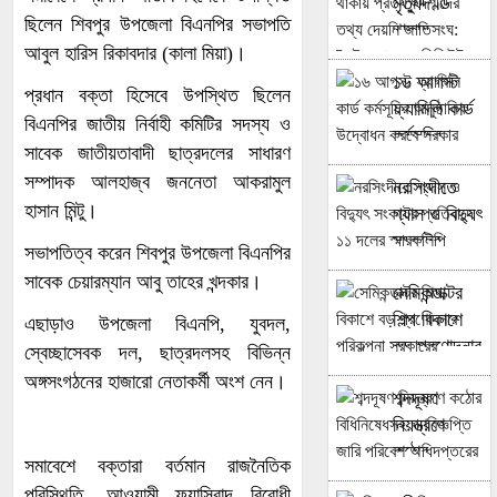
মৃত্যুদণ্ড
ছিলেন শিবপুর উপজেলা বিএনপির সভাপতি
থাকায়
আবুল হারিস রিকাবদার (কালা মিয়া)।
প্রত্যক্ষদর্শীদের
১৬ আগস্ট
তথ্য দেয়নি
প্রধান বক্তা হিসেবে উপস্থিত ছিলেন
ফ্যামিলি কার্ড
জাতিসংঘ:
বিএনপির জাতীয় নির্বাহী কমিটির সদস্য ও
কর্মসূচির
ট্রাইব্যুনালে
সাবেক জাতীয়তাবাদী ছাত্রদলের সাধারণ
আনুষ্ঠানিক
প্রসিকিউটর
সম্পাদক আলহাজ্ব জননেতা আকরামুল
নরসিংদীতে
উদ্বোধন
হাসান মিন্টু।
গ্যাস ও বিদ্যুৎ
করবে সরকার
সংকটের
সভাপতিত্ব করেন শিবপুর উপজেলা বিএনপির
প্রতিবাদে ১১
সাবেক চেয়ারম্যান আবু তাহের খন্দকার।
সেমিকন্ডাক্টর
দলের
শিল্প বিকাশে
স্মারকলিপি
এছাড়াও উপজেলা বিএনপি, যুবদল,
বড় প্রণোদনার
স্বেচ্ছাসেবক দল, ছাত্রদলসহ বিভিন্ন
পরিকল্পনা
অঙ্গসংগঠনের হাজারো নেতাকর্মী অংশ নেন।
শব্দদূষণ
সরকারের
নিয়ন্ত্রণে
কঠোর
সমাবেশে বক্তারা বর্তমান রাজনৈতিক
বিধিনিষেধসহ
পরিস্থিতি, আওয়ামী ফ্যাসিবাদ বিরোধী