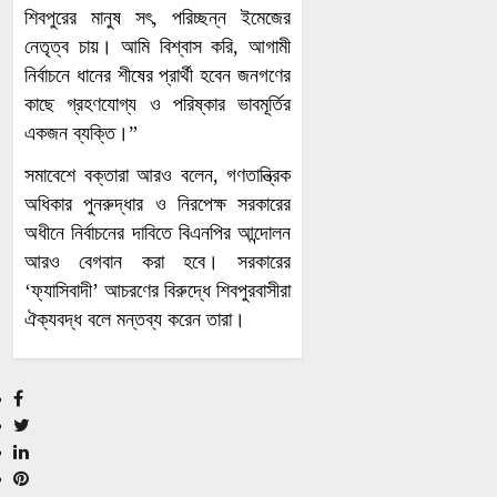
ধ্বংসের দাবি
শিবপুরের মানুষ সৎ, পরিচ্ছন্ন ইমেজের
২০ আগস্ট
নেতৃত্ব চায়। আমি বিশ্বাস করি, আগামী
রাষ্ট্রপতি
নির্বাচনে ধানের শীষের প্রার্থী হবেন জনগণের
নির্বাচন,
কাছে গ্রহণযোগ্য ও পরিষ্কার ভাবমূর্তির
তফসিল
একজন ব্যক্তি।”
নতুন মার্কিন
ঘোষণা
হামলার জবাবে
সমাবেশে বক্তারা আরও বলেন, গণতান্ত্রিক
উপসাগরীয়
অধিকার পুনরুদ্ধার ও নিরপেক্ষ সরকারের
জ্বালানি
অধীনে নির্বাচনের দাবিতে বিএনপির আন্দোলন
হাসিনাকে
স্থাপনায়
আরও বেগবান করা হবে। সরকারের
সংবাদ
আঘাতের
‘ফ্যাসিবাদী’ আচরণের বিরুদ্ধে শিবপুরবাসীরা
সম্মেলনে
হুঁশিয়ারি
ঐক্যবদ্ধ বলে মন্তব্য করেন তারা।
সুযোগ দেওয়া
ইরানের
দুই সপ্তাহ
নিয়ে ভারতের
পর আংশিক
ওপর ক্ষুব্ধ
সচল
বিএনপি
মহেশখালীর
মাহবুব আলী
এলএনজি
খানের ৪২তম
টার্মিনাল