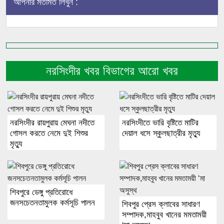
আপনার মতামত লিখুন :
নরসিংদীর খবর বিভাগের আরো খবর
নরসিংদীর রায়পুরায় মেঘনা নদীতে
নরসিংদীতে ভারি বৃষ্টিতে মাটির
গোসল করতে নেমে দুই শিশুর
দেয়াল ধসে স্কুলছাত্রীর মৃত্যু
মৃত্যু
শিবপুরে ডেঙ্গু প্রতিরোধে
জনসচেতনতামুলক কর্মসূচি পালন
শিবপুর প্রেস ক্লাবের সাধারণ
সম্পাদক,মাহবুব খানের মমতাময়ী