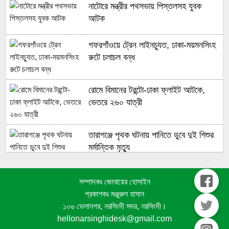
নাটোরে মন্ত্রীর পথসভায় পিস্তলসহ যুবক
আটক
গফরগাঁওয়ে ট্রেন লাইনচ্যুত, ঢাকা-ময়মনসিংহ
রুটে চলাচল বন্ধ
রোমে বিমানের টরন্টো-ঢাকা ফ্লাইট আটকে,
ভেতরে ২৬০ যাত্রী
তারাগঞ্জে পৃথক ঘটনায় পানিতে ডুবে দুই শিশুর
মর্মান্তিক মৃত্যু
মক্কায় সৌদি-তুরস্ক-পাকিস্তানের যৌথ
সম্পাদকঃ জোবায়ের হোসাইন
প্রতিরক্ষা চুক্তি সই
প্রকাশকঃ মঞ্জুরুল হাসান
১০৬ ভেলানগর, নরসিংদী সদর, নরসিংদী।
hellonarsinghidesk@gmail.com
হাসিনার বক্তব্যের সঙ্গে কোনো সম্পৃক্ততা নেই