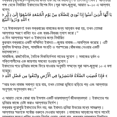
শুক্রবার (জুমআ)—মুমিনদের জন্য এক বিশেষ মর্যাদাপূর্ণ ও তাৎপর্যপূর্ণ দিন। আল্লাহর
পক্ষ থেকে নির্ধারিত ইবাদতের বিশেষ দিন।সূরা আল-জুমুআ, আয়াত ৯–১০ এ আল্লাহ
বলেন:
﴿ يَا أَيُّهَا الَّذِينَ آمَنُوا إِذَا نُودِيَ لِلصَّلَاةِ مِنْ يَوْمِ الْجُمُعَةِ فَاسْعَوْا إِلَىٰ ذِكْرِ
اللَّهِ وَذَرُوا الْبَيْعَ ﴾
“হে ঈমানদারগণ! যখন শুক্রবারের নামাজের জন্য আহ্বান করা হয়, তখন তোমরা
আল্লাহর স্মরণে ধাবিত হও এবং ক্রয়-বিক্রয় ত্যাগ করো।”
এ দিন আল্লাহর স্মরণ ও ইবাদতের জন্য নির্ধারিত
কুরআন শুক্রবারে একটি সম্মিলিত ইবাদত—জুমার নামাজ—আবশ্যিক করেছে। এটি
মুসলিম উম্মাহর ঐক্য, সামাজিক সংহতি ও পরস্পরের খোঁজখবর নেওয়ার একটি
মহাসমাবেশ।
সামাজিক, রাজনৈতিক, নৈতিক দিকনির্দেশনা লাভের সুযোগ । সমাজের দুর্বল ও
শক্তিশালীদের এক জায়গায় সমবেত হওয়ার সুযোগ।
ইবাদতের পরে দুনিয়ার কাজে ফিরে যাওয়ার অনুমতি সম্মন্ধে সূরা আল-জুমুআ ১০ এ বলা
হয়েছে:
﴿ فَإِذَا قُضِيَتِ الصَّلَاةُ فَانتَشِرُوا فِي الْأَرْضِ وَابْتَغُوا مِن فَضْلِ اللَّهِ ﴾
“আর যখন নামাজ সমাপ্ত হয়ে যায়, তখন তোমরা ভূমিতে ছড়িয়ে পড় এবং আল্লাহর
অনুগ্রহ অনুসন্ধান কর।”
এ আয়াত থেকে বোঝা যায় ইসলাম একটি ভারসাম্যপূর্ণ জীবনব্যবস্থা । ইবাদতের পর
দুনিয়ার কাজে চেষ্টা করাও আল্লাহর নির্দেশ।
শুক্রবার পুরোপুরি ইবাদতের দিন নয়; বরং ইবাদত-দুনিয়া উভয়ের মধ্যে সামঞ্জস্য।
আল্লাহর স্মরণকে সর্বোচ্চ গুরুত্ব দেওয়ার আহ্বান ।নামাজের আহ্বানের সাথে সাথেই
আল্লাহর স্মরণে ধাবিত হওয়ার নির্দেশ দেয়ায় বোঝা যায়, শুক্রবার আল্লাহর নিকটত্ব