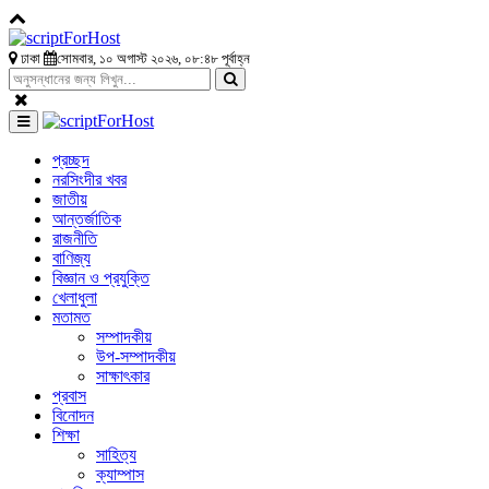
ঢাকা
সোমবার, ১০ অগাস্ট ২০২৬, ০৮:৪৮ পূর্বাহ্ন
প্রচ্ছদ
নরসিংদীর খবর
জাতীয়
আন্তর্জাতিক
রাজনীতি
বাণিজ্য
বিজ্ঞান ও প্রযুক্তি
খেলাধুলা
মতামত
সম্পাদকীয়
উপ-সম্পাদকীয়
সাক্ষাৎকার
প্রবাস
বিনোদন
শিক্ষা
সাহিত্য
ক্যাম্পাস