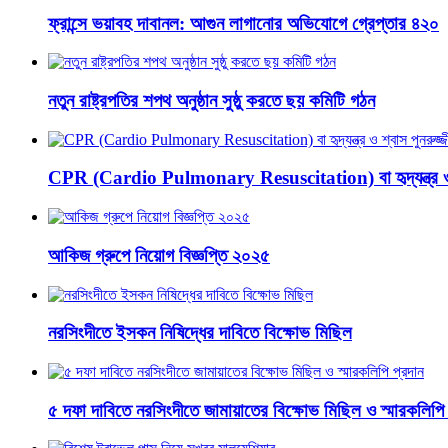
ফ্রান্সে ভয়াবহ দাবানল: আগুন লাগানোর অভিযোগে গ্রেপ্তার ৪২০
নতুন রাষ্ট্রপতির শপথ অনুষ্ঠান সুষ্ঠু করতে ছয় কমিটি গঠন
CPR (Cardio Pulmonary Resuscitation) বা হৃদ্‌যন্ত্র ও শ
আকিজ গ্রুপে নিয়োগ বিজ্ঞপ্তি ২০২৫
নরসিংদীতে ইসকন নিষিদ্ধের দাবিতে বিক্ষোভ মিছিল
৫ দফা দাবিতে নরসিংদীতে জামায়াতের বিক্ষোভ মিছিল ও স্মারকলিপি 