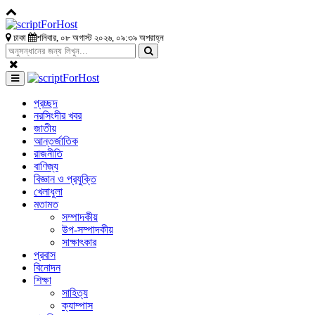
ঢাকা
শনিবার, ০৮ অগাস্ট ২০২৬, ০৯:৩৯ অপরাহ্ন
প্রচ্ছদ
নরসিংদীর খবর
জাতীয়
আন্তর্জাতিক
রাজনীতি
বাণিজ্য
বিজ্ঞান ও প্রযুক্তি
খেলাধুলা
মতামত
সম্পাদকীয়
উপ-সম্পাদকীয়
সাক্ষাৎকার
প্রবাস
বিনোদন
শিক্ষা
সাহিত্য
ক্যাম্পাস