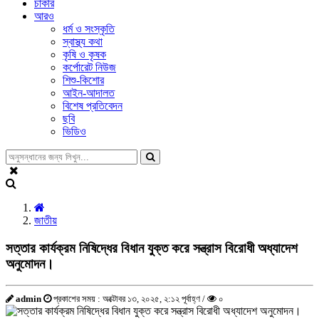
চাকরি
আরও
ধর্ম ও সংস্কৃতি
স্বাস্থ্য কথা
কৃষি ও কৃষক
কর্পোরেট নিউজ
শিশু-কিশোর
আইন-আদালত
বিশেষ প্রতিবেদন
ছবি
ভিডিও
জাতীয়
সত্তার কার্যক্রম নিষিদ্ধের বিধান যুক্ত করে সন্ত্রাস বিরোধী অধ্যাদেশ
অনুমোদন।
admin
প্রকাশের সময় : অক্টোবর ১৩, ২০২৫, ২:১২ পূর্বাহ্ণ /
০