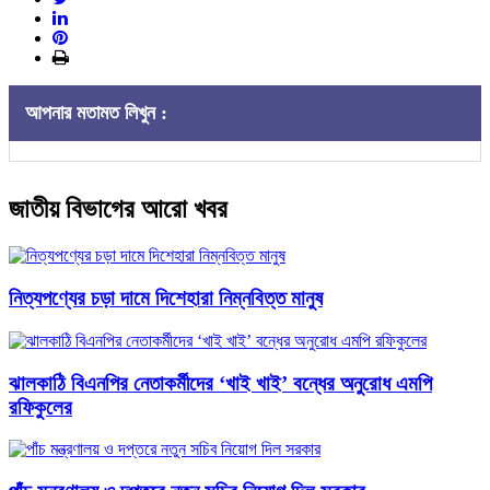
আপনার মতামত লিখুন :
জাতীয় বিভাগের আরো খবর
নিত্যপণ্যের চড়া দামে দিশেহারা নিম্নবিত্ত মানুষ
ঝালকাঠি বিএনপির নেতাকর্মীদের ‘খাই খাই’ বন্ধের অনুরোধ এমপি
রফিকুলের