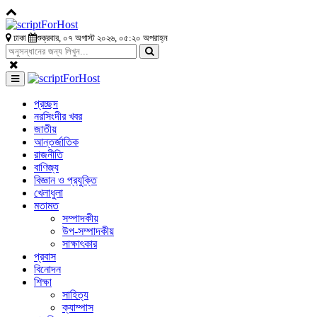
ঢাকা
শুক্রবার, ০৭ অগাস্ট ২০২৬, ০৫:২০ অপরাহ্ন
প্রচ্ছদ
নরসিংদীর খবর
জাতীয়
আন্তর্জাতিক
রাজনীতি
বাণিজ্য
বিজ্ঞান ও প্রযুক্তি
খেলাধুলা
মতামত
সম্পাদকীয়
উপ-সম্পাদকীয়
সাক্ষাৎকার
প্রবাস
বিনোদন
শিক্ষা
সাহিত্য
ক্যাম্পাস