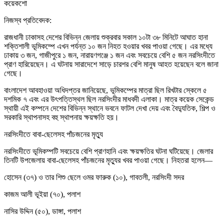
নিজস্ব প্রতিবেদক:
রাজধানী ঢাকাসহ দেশের বিভিন্ন জেলায় শুক্রবার সকাল ১০টা ৩৮ মিনিটে আঘাত হানা
শক্তিশালী ভূমিকম্পে এখন পর্যন্ত ১০ জন নিহত হওয়ার খবর পাওয়া গেছে। এর মধ্যে
ঢাকায় ৩ জন, গাজীপুরে ১ জন, নারায়ণগঞ্জে ১ জন এবং সবচেয়ে বেশি ৫ জন নরসিংদীতে
প্রাণ হারিয়েছেন। এ ঘটনায় সারাদেশে সাড়ে চারশর বেশি মানুষ আহত হয়েছেন বলে জানা
গেছে।
বাংলাদেশ আবহাওয়া অধিদপ্তর জানিয়েছে, ভূমিকম্পের মাত্রা ছিল রিখটার স্কেলে ৫
দশমিক ৭ এবং এর উৎপত্তিস্থল ছিল নরসিংদীর মাধবদী এলাকা। মাত্র কয়েক সেকেন্ড
স্থায়ী এই কম্পনে দেশের বিভিন্ন স্থানে ভবনে ফাটল দেখা দেয় এবং বৈদ্যুতিক, শিল্প ও
সরকারি স্থাপনাসহ বহু স্থাপনায় ক্ষয়ক্ষতি হয়।
নরসিংদীতে বাবা-ছেলেসহ পাঁচজনের মৃত্যু
নরসিংদীতে ভূমিকম্পটি সবচেয়ে বেশি প্রাণহানি এবং ক্ষয়ক্ষতির ঘটনা ঘটিয়েছে। জেলার
তিনটি উপজেলায় বাবা-ছেলেসহ পাঁচজনের মৃত্যুর খবর পাওয়া গেছে। নিহতরা হলেন—
হোসেন (৩৭) ও তার শিশু ছেলে ওমর ফারুক (১০), গাবতলী, নরসিংদী সদর
কাজম আলী ভূইয়া (৭০), পলাশ
নাসির উদ্দিন (৫০), ডাঙ্গা, পলাশ