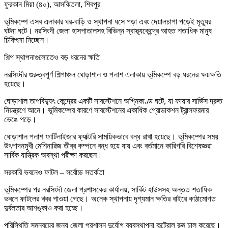
ফুরকান মিয়া (৪০), আসকিতলা, শিবপুর
ভূমিকম্পে এসব এলাকার ঘর-বাড়ি ও স্থাপনা ধসে পড়া এবং দেয়ালচাপা পড়েই মৃত্যুর
ঘটনা ঘটে। নরসিংদী জেলা হাসপাতালসহ বিভিন্ন স্বাস্থ্যকেন্দ্রে আহত শতাধিক মানুষ
চিকিৎসা নিচ্ছেন।
শিল্প স্থাপনাগুলোতেও বড় ধরনের ক্ষতি
নরসিংদীর গুরুত্বপূর্ণ শিল্পাঞ্চল ঘোড়াশাল ও পলাশ এলাকায় ভূমিকম্পে বড় ধরনের ক্ষয়ক্ষতি
হয়েছে।
ঘোড়াশাল তাপবিদ্যুৎ কেন্দ্রের একটি সাবস্টেশনে অগ্নিকাণ্ড ঘটে, যা ফায়ার সার্ভিস দ্রুত
নিয়ন্ত্রণে আনে। ভূমিকম্পের কারণে সাবস্টেশনের একাধিক প্রোডাকশন ট্রান্সফরমার
ভেঙে পড়ে।
ঘোড়াশাল পলাশ ফার্টিলাইজার ফ্যাক্টরি সাময়িকভাবে বন্ধ রাখা হয়েছে। ভূমিকম্পের সময়
উৎপাদনমুখী মেশিনারিজ তীব্র কম্পনে বন্ধ হয়ে যায় এবং বর্তমানে কারিগরি বিশেষজ্ঞরা
সার্বিক যান্ত্রিক অবস্থা পরীক্ষা করছেন।
সরকারি ভবনেও ফাটল – সর্বোচ্চ সতর্কতা
ভূমিকম্পের পর নরসিংদী জেলা প্রশাসকের কার্যালয়, সার্কিট হাউসসহ অন্তত শতাধিক
ভবনে ফাটলের খবর পাওয়া গেছে। অনেক স্থাপনায় দৃশ্যমান ক্ষতির বাইরে কাঠামোগত
দুর্বলতার আশঙ্কাও করা হচ্ছে।
পরিস্থিতি সমন্বয়ের জন্য জেলা প্রশাসন দুর্যোগ ব্যবস্থাপনা কন্ট্রোল রুম চালু করেছে।