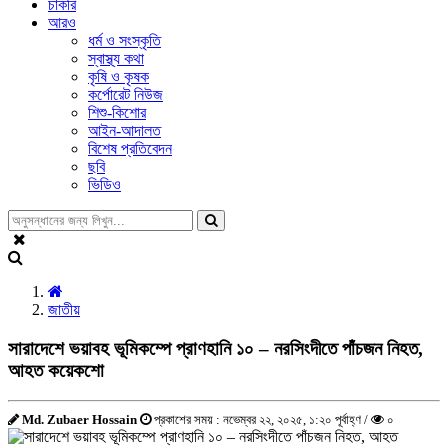
চাকরি
আরও
ধর্ম ও সংস্কৃতি
স্বাস্থ্য কথা
কৃষি ও কৃষক
কর্পোরেট নিউজ
শিশু-কিশোর
আইন-আদালত
বিশেষ প্রতিবেদন
ছবি
ভিডিও
জাতীয়
সারাদেশে ভয়াবহ ভূমিকম্পে প্রাণহানি ১০ – নরসিংদীতে পাঁচজন নিহত,
আহত কয়েকশো
Md. Zubaer Hossain
প্রকাশের সময় : নভেম্বর ২২, ২০২৫, ১:২০ পূর্বাহ্ণ /
০