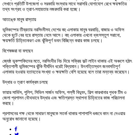
সেখানে প্রতিটি উপজেলা ও সরকারি সংস্থার সাথে সরাসরি যোগাযোগ রেখে ক্ষয়ক্ষতির
তথ্য সংগ্রহ ও ত্রাণ-সহায়তার নজরদারি করা হচ্ছে।
আতঙ্কে মানুষ রাস্তায়
ভূমিকম্পের তীব্রতায় নরসিংদীসহ দেশের বহু এলাকায় মানুষ ঘরবাড়ি, বাজার ও অফিস
থেকে ছুটে বের হয়ে রাস্তায় নেমে আসে। বহু এলাকায় এখনো ধ্বংসস্তূপ সরানো,
ক্ষয়ক্ষতি চিহ্নিতকরণ এবং ঝুঁকিপূর্ণ ভবন বিচ্ছিন্ন করার কাজ চলছে।
বিশেষজ্ঞরা যা বলছেন
জ্যেষ্ঠ ভূকম্পবিদদের মতে, নরসিংদীর নিচ দিয়ে সক্রিয় ফল্ট লাইন থাকায় এই অঞ্চলে হঠাৎ
শক্তিশালী ভূমিকম্পের ঝুঁকি দীর্ঘদিন ধরেই বিদ্যমান। উৎপত্তিস্থল জনবসতিপূর্ণ
এলাকায় হওয়ায় হতাহতের সংখ্যা ও ক্ষয়ক্ষতি বেশি হয়েছে বলে তারা মন্তব্য করেছেন।
উদ্ধার ও ত্রাণ কার্যক্রম চলছে
ফায়ার সার্ভিস, পুলিশ, সিভিল সার্জন অফিস, পল্লী বিদ্যুৎ, শিল্প কারখানার পৃথক টিম ও
জেলা প্রশাসন যৌথভাবে উদ্ধার এবং ক্ষতিগ্রস্ত স্থাপনা চিহ্নিতের কাজ পরিচালনা
করছে।
প্রশাসনের পক্ষ থেকে সাধারণ মানুষকে সতর্ক থাকার পাশাপাশি গুজবে কান না দেওয়ার
অনুরোধ জানানো হয়েছে।