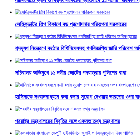
নরসিংদীতে গ্যাস ও বিদ্যুৎ সংকটের প্রতিবাদে ১১ দলের স্মারকলিপি
সেমিকন্ডাক্টর শিল্প বিকাশে বড় প্রণোদনার পরিকল্পনা সরকারের
শব্দদূষণ নিয়ন্ত্রণে কঠোর বিধিনিষেধসহ গণবিজ্ঞপ্তি জারি পরিবেশ অ
সচিবালয় অভিমুখে ১১ দলীয় জোটের পদযাত্রায় পুলিশের বাধা
হাসিনাকে সংবাদমাধ্যমে কথা বলার সুযোগ দেওয়ায় ভারতের ওপর বা
পররাষ্ট্র মন্ত্রণালয়ের বিবৃতির সঙ্গে একমত তথ্য মন্ত্রণালয়