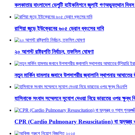
কলকাতায় বাংলাদেশ ডেপুটি হাইকমিশনে জুলাই গণঅভ্যুত্থান দিবস
রাশিয়া জুড়ে ইউক্রেনের ৬০৫ ড্রোন ধ্বংসের দাবি
২০ আগস্ট রাষ্ট্রপতি নির্বাচন, তফসিল ঘোষণা
নতুন মার্কিন হামলার জবাবে উপসাগরীয় জ্বালানি স্থাপনায় আঘাতের হ
হাসিনাকে সংবাদ সম্মেলনে সুযোগ দেওয়া নিয়ে ভারতের ওপর ক্ষুব্ধ 
CPR (Cardio Pulmonary Resuscitation) বা হৃদ্‌যন্ত্র ও শ