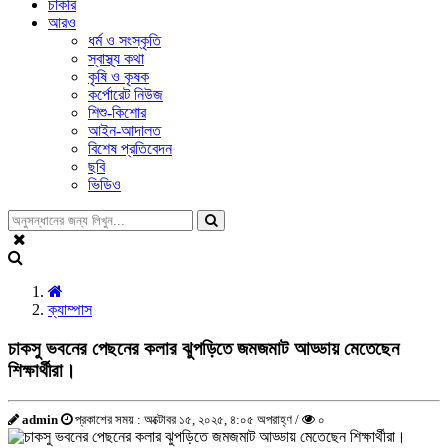
চাকরি
আরও
ধর্ম ও সংস্কৃতি
স্বাস্থ্য কথা
কৃষি ও কৃষক
কর্পোরেট নিউজ
শিশু-কিশোর
আইন-আদালত
বিশেষ প্রতিবেদন
ছবি
ভিডিও
ক্যাম্পাস
চাকসু ভবনের পেছনের কলার ঝুপড়িতে জমজমাট আড্ডায় মেতেছেন
শিক্ষার্থীরা।
admin
প্রকাশের সময় : অক্টোবর ১৫, ২০২৫, ৪:০৫ অপরাহ্ণ /
০