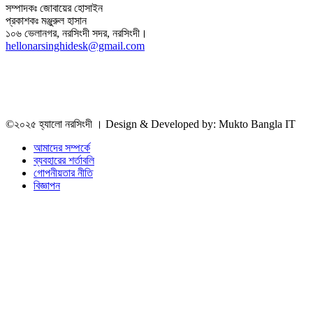
সম্পাদকঃ জোবায়ের হোসাইন
প্রকাশকঃ মঞ্জুরুল হাসান
১০৬ ভেলানগর, নরসিংদী সদর, নরসিংদী।
hellonarsinghidesk@gmail.com
©২০২৫ হ্যালো নরসিংদী । Design & Developed by: Mukto Bangla IT
আমাদের সম্পর্কে
ব্যবহারের শর্তাবলি
গোপনীয়তার নীতি
বিজ্ঞাপন