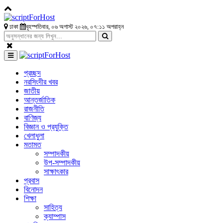
ঢাকা
বৃহস্পতিবার, ০৬ অগাস্ট ২০২৬, ০৭:১১ অপরাহ্ন
প্রচ্ছদ
নরসিংদীর খবর
জাতীয়
আন্তর্জাতিক
রাজনীতি
বাণিজ্য
বিজ্ঞান ও প্রযুক্তি
খেলাধুলা
মতামত
সম্পাদকীয়
উপ-সম্পাদকীয়
সাক্ষাৎকার
প্রবাস
বিনোদন
শিক্ষা
সাহিত্য
ক্যাম্পাস