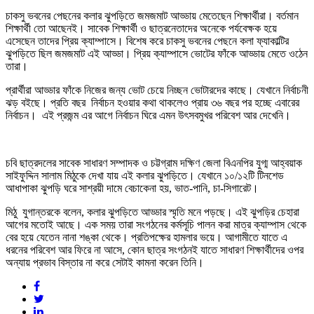
চাকসু ভবনের পেছনের কলার ঝুপড়িতে জমজমাট আড্ডায় মেতেছেন শিক্ষার্থীরা। বর্তমান
শিক্ষার্থী তো আছেনই। সাবেক শিক্ষার্থী ও ছাত্রনেতাদের অনেকে পর্যবেক্ষক হয়ে
এসেছেন তাদের প্রিয় ক্যাম্পাসে। বিশেষ করে চাকসু ভবনের পেছনে কলা ফ্যাকাল্টির
ঝুপড়িতে ছিল জমজমাট এই আড্ডা। প্রিয় ক্যাম্পাসে ভোটের ফাঁকে আড্ডায় মেতে ওঠেন
তারা।
প্রার্থীরা আড্ডার ফাঁকে নিজের জন্য ভোট চেয়ে নিচ্ছন ভোটারদের কাছে। যেখানে নির্বাচনী
ঝড় বইছে। প্রতি বছর নির্বাচন হওয়ার কথা থাকলেও প্রায় ৩৬ বছর পর হচ্ছে এবারের
নির্বাচন। এই প্রজন্ম এর আগে নির্বাচন ঘিরে এমন উৎসবমুখর পরিবেশ আর দেখেনি।
চবি ছাত্রদলের সাবেক সাধারণ সম্পাদক ও চট্টগ্রাম দক্ষিণ জেলা বিএনপির যুগ্ম আহ্বয়াক
সাইফুদ্দিন সালাম মিঠুকে দেখা যায় এই কলার ঝুপড়িতে। যেখানে ১০/১২টি টিনশেড
আধাপাকা ঝুপড়ি ঘরে সাশ্রয়ী দামে বেচাকেনা হয়, ভাত-পানি, চা-সিগারেট।
মিঠু যুগান্তরকে বলেন, কলার ঝুপড়িতে আড্ডার স্মৃতি মনে পড়ছে। এই ঝুপড়ির চেহারা
আগের মতোই আছে। এক সময় তারা সংগঠনের কর্মসূচি পালন করা মাত্র ক্যাম্পাস থেকে
বের হয়ে যেতেন নানা শঙ্কা থেকে। প্রতিপক্ষের হামলার ভয়ে। আগামীতে যাতে এ
ধরনের পরিবেশ আর ফিরে না আসে, কোন ছাত্র সংগঠনই যাতে সাধারণ শিক্ষার্থীদের ওপর
অন্যায় প্রভাব বিস্তার না করে সেটাই কামনা করেন তিনি।