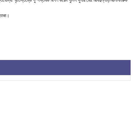
িযোদ্ধা স্মৃতিস্তম্ভে পুস্পস্তবক অর্পণ করেন পুলিশ সুপার মোঃ আবদুল্লাহ্-আল-ফারুক
পতাকা।