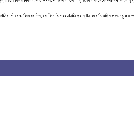
রদ্ধামহান বিজয় দিবস ২০২৫ উপলক্ষে নরসিংদী জেলা পুলিশের পক্ষ থেকে নরসিংদী শহীদ মুক্ত
াতির গৌরব ও বিজয়ের দিন, যে দিনে বিশ্বের মানচিত্রে স্থান করে নিয়েছিল লাল-সবুজের 