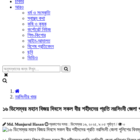
চাকরি
আরও
ধর্ম ও সংস্কৃতি
স্বাস্থ্য কথা
কৃষি ও কৃষক
কর্পোরেট নিউজ
শিশু-কিশোর
আইন-আদালত
বিশেষ প্রতিবেদন
ছবি
ভিডিও
নরসিংদীর খবর
১৬ ডিসেম্বর মহান বিজয় দিবসে সকল বীর শহীদদের প্রতি নরসিংদী জেলা পুল
Md. Munjurul Hasan
প্রকাশের সময় : ডিসেম্বর ১৬, ২০২৫, ৯:০৫ পূর্বাহ্ণ /
০