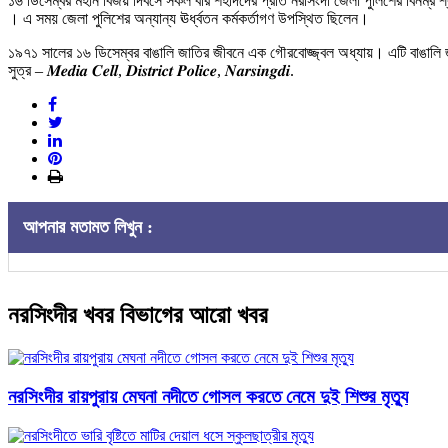
১৬ ডিসেম্বর মহান বিজয় দিবসে সকল বীর শহীদদের প্রতি নরসিংদী জেলা পুলিশের বিনম্র শ্
। এ সময় জেলা পুলিশের অন্যান্য ঊর্ধ্বতন কর্মকর্তাগণ উপস্থিত ছিলেন।
১৯৭১ সালের ১৬ ডিসেম্বর বাঙালি জাতির জীবনে এক গৌরবোজ্জ্বল অধ্যায়। এটি বাঙালি জ
সুত্র – 𝑴𝒆𝒅𝒊𝒂 𝑪𝒆𝒍𝒍, 𝑫𝒊𝒔𝒕𝒓𝒊𝒄𝒕 𝑷𝒐𝒍𝒊𝒄𝒆, 𝑵𝒂𝒓𝒔𝒊𝒏𝒈𝒅𝒊.
আপনার মতামত লিখুন :
নরসিংদীর খবর বিভাগের আরো খবর
নরসিংদীর রায়পুরায় মেঘনা নদীতে গোসল করতে নেমে দুই শিশুর মৃত্যু