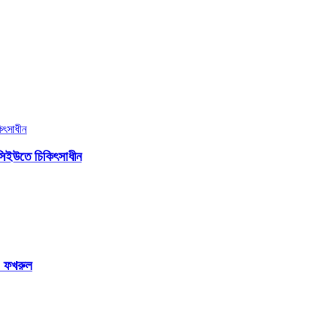
সিইউতে চিকিৎসাধীন
ি: ফখরুল