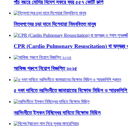
পাঁচ বছরে মোদির বিদেশ সফরে ব্যয় ৫৫৭ কোটি রুপি
নিত্যপণ্যের চড়া দামে দিশেহারা নিম্নবিত্ত মানুষ
CPR (Cardio Pulmonary Resuscitation) বা হৃদ্‌যন্ত্র ও শ
আকিজ গ্রুপে নিয়োগ বিজ্ঞপ্তি ২০২৫
৫ দফা দাবিতে নরসিংদীতে জামায়াতের বিক্ষোভ মিছিল ও স্মারকলিপি 
নরসিংদীতে ইসকন নিষিদ্ধের দাবিতে বিক্ষোভ মিছিল