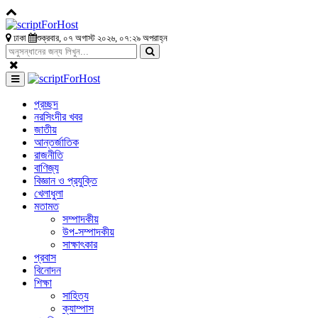
ঢাকা
শুক্রবার, ০৭ অগাস্ট ২০২৬, ০৭:২৯ অপরাহ্ন
প্রচ্ছদ
নরসিংদীর খবর
জাতীয়
আন্তর্জাতিক
রাজনীতি
বাণিজ্য
বিজ্ঞান ও প্রযুক্তি
খেলাধুলা
মতামত
সম্পাদকীয়
উপ-সম্পাদকীয়
সাক্ষাৎকার
প্রবাস
বিনোদন
শিক্ষা
সাহিত্য
ক্যাম্পাস