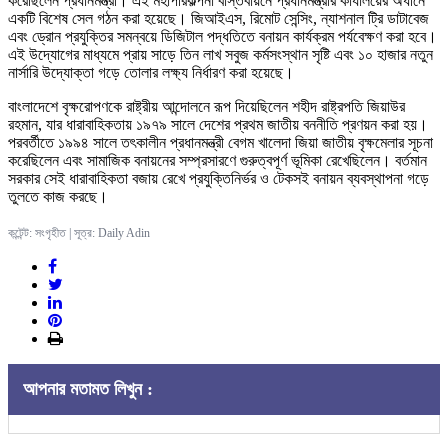
করেছিলেন প্রধানমন্ত্রী। এই মহাপরিকল্পনা বাস্তবায়নে প্রধানমন্ত্রীর কার্যালয়ের অধীনে
একটি বিশেষ সেল গঠন করা হয়েছে। জিআইএস, রিমোট সেন্সিং, ন্যাশনাল ট্রি ডাটাবেজ
এবং ড্রোন প্রযুক্তির সমন্বয়ে ডিজিটাল পদ্ধতিতে বনায়ন কার্যক্রম পর্যবেক্ষণ করা হবে।
এই উদ্যোগের মাধ্যমে প্রায় সাড়ে তিন লাখ সবুজ কর্মসংস্থান সৃষ্টি এবং ১০ হাজার নতুন
নার্সারি উদ্যোক্তা গড়ে তোলার লক্ষ্য নির্ধারণ করা হয়েছে।
বাংলাদেশে বৃক্ষরোপণকে রাষ্ট্রীয় আন্দোলনে রূপ দিয়েছিলেন শহীদ রাষ্ট্রপতি জিয়াউর
রহমান, যার ধারাবাহিকতায় ১৯৭৯ সালে দেশের প্রথম জাতীয় বননীতি প্রণয়ন করা হয়।
পরবর্তীতে ১৯৯৪ সালে তৎকালীন প্রধানমন্ত্রী বেগম খালেদা জিয়া জাতীয় বৃক্ষমেলার সূচনা
করেছিলেন এবং সামাজিক বনায়নের সম্প্রসারণে গুরুত্বপূর্ণ ভূমিকা রেখেছিলেন। বর্তমান
সরকার সেই ধারাবাহিকতা বজায় রেখে প্রযুক্তিনির্ভর ও টেকসই বনায়ন ব্যবস্থাপনা গড়ে
তুলতে কাজ করছে।
কন্টেন্ট: সংগৃহীত | সূত্র: Daily Adin
আপনার মতামত লিখুন :