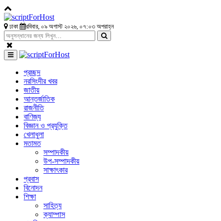
ঢাকা
রবিবার, ০৯ অগাস্ট ২০২৬, ০৭:০৩ অপরাহ্ন
প্রচ্ছদ
নরসিংদীর খবর
জাতীয়
আন্তর্জাতিক
রাজনীতি
বাণিজ্য
বিজ্ঞান ও প্রযুক্তি
খেলাধুলা
মতামত
সম্পাদকীয়
উপ-সম্পাদকীয়
সাক্ষাৎকার
প্রবাস
বিনোদন
শিক্ষা
সাহিত্য
ক্যাম্পাস