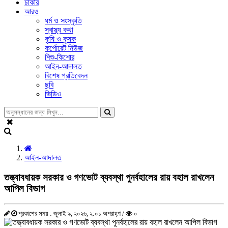
চাকরি
আরও
ধর্ম ও সংস্কৃতি
স্বাস্থ্য কথা
কৃষি ও কৃষক
কর্পোরেট নিউজ
শিশু-কিশোর
আইন-আদালত
বিশেষ প্রতিবেদন
ছবি
ভিডিও
আইন-আদালত
তত্ত্বাবধায়ক সরকার ও গণভোট ব্যবস্থা পুনর্বহালের রায় বহাল রাখলেন
আপিল বিভাগ
প্রকাশের সময় : জুলাই ৯, ২০২৬, ২:০১ অপরাহ্ণ /
০