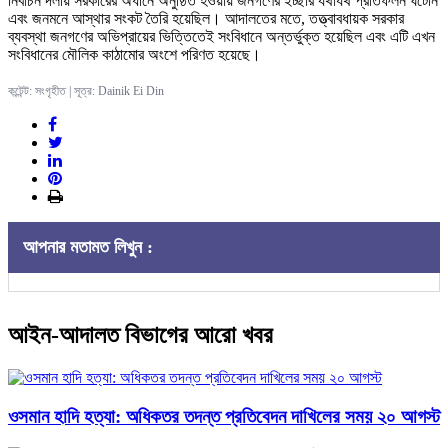
নির্বাচন দলীয় সরকারের অধীনে অনুষ্ঠিত হওয়ায় জনগণের ইচ্ছার যথাযথ প্রতিফলন ঘটেনি
এবং জনমনে আস্থার সংকট তৈরি হয়েছিল। আদালতের মতে, তত্ত্বাবধায়ক সরকার
ব্যবস্থা জনগণের অভিপ্রায়ের ভিত্তিতেই সংবিধানে অন্তর্ভুক্ত হয়েছিল এবং এটি এখন
সংবিধানের মৌলিক কাঠামোর অংশে পরিণত হয়েছে।
কন্টেন্ট: সংগৃহীত | সূত্র: Dainik Ei Din
আপনার মতামত লিখুন :
আইন-আদালত বিভাগের আরো খবর
ওসমান হাদি হত্যা: অধিকতর তদন্ত প্রতিবেদন দাখিলের সময় ২০ আগস্ট