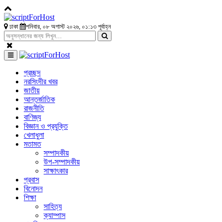
ঢাকা
শনিবার, ০৮ অগাস্ট ২০২৬, ০১:১৩ পূর্বাহ্ন
প্রচ্ছদ
নরসিংদীর খবর
জাতীয়
আন্তর্জাতিক
রাজনীতি
বাণিজ্য
বিজ্ঞান ও প্রযুক্তি
খেলাধুলা
মতামত
সম্পাদকীয়
উপ-সম্পাদকীয়
সাক্ষাৎকার
প্রবাস
বিনোদন
শিক্ষা
সাহিত্য
ক্যাম্পাস