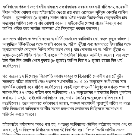
সংবিধানের পঞ্চদশ সংশোধনীর মাধ্যমে তত্ত্বাবধায়ক সরকার ব্যবস্থা বাতিলসহ কয়েকটি
বিধান অবৈধ ঘোষণা করে হাইকোর্টের দেওয়া রায় বহাল রেখেছেন সুপ্রিম কোর্টের আপিল
বিভাগ। বৃহস্পতিবার (৯ জুলাই) সকাল সাড়ে ৯টায় প্রধান বিচারপতির নেতৃত্বাধীন চার
সদস্যের আপিল বেঞ্চ এ রায় ঘোষণা করেন। হাইকোর্টের দেওয়া রায়ের বিরুদ্ধে করা
আপিল খারিজ করে সর্বোচ্চ আদালত এই সিদ্ধান্ত প্রদান করলেন।
আদালতে রাষ্ট্রপক্ষে শুনানি করেন অ্যাটর্নি জেনারেল ব্যারিস্টার মো. রুহুল কুদ্দুস কাজল।
অন্যদিকে রিটকারীদের পক্ষে শুনানি করেন ড. শরীফ ভূঁইয়া এবং জামায়াতে ইসলামীর পক্ষে
অ্যাডভোকেট মোহাম্মদ শিশির মনির অংশ নেন। রায় ঘোষণার পর ড. শরীফ ভূঁইয়া ও
অ্যাডভোকেট শিশির মনির এই রায়কে ‘ঐতিহাসিক’ হিসেবে অভিহিত করেন। এর আগে
টানা তিন দিন শুনানি শেষে বুধবার (৮ জুলাই) আপিল বিভাগ ৯ জুলাই রায়ের দিন ধার্য
করেছিলেন।
গত বছরের ১৭ ডিসেম্বর বিচারপতি ফারাহ মাহবুব ও বিচারপতি দেবাশীষ রায় চৌধুরীর
সমন্বয়ে গঠিত হাইকোর্ট বেঞ্চ পঞ্চদশ সংশোধনীর ২০ ও ২১ অনুচ্ছেদ সংবিধানের সঙ্গে
সাংঘর্ষিক ঘোষণা করে বাতিল করেছিলেন। একই সঙ্গে গণভোট বিলুপ্তসংক্রান্ত পঞ্চদশ
সংশোধনীর ৪৭ ধারাও বাতিল করে সংবিধানের ১৪২ অনুচ্ছেদের গণভোটের বিধান পুনর্বহাল
করা হয়। এছাড়া হাইকোর্ট সংবিধানের ৭ক, ৭খ ও ৪৪(২) অনুচ্ছেদও বাতিল ঘোষণা
করেছিলেন। তবে আদালত পর্যবেক্ষণে জানান, পঞ্চদশ সংশোধনী পুরোপুরি বাতিল না করে
বাকি বিষয়গুলো ভবিষ্যতে জাতীয় সংসদ জনগণের মতামতের ভিত্তিতে সংশোধন বা
পরিবর্তন করতে পারবে।
হাইকোর্টের পর্যবেক্ষণে আরও বলা হয়, গণতন্ত্র সংবিধানের মৌলিক কাঠামোর অংশ এবং তা
অবাধ, সুষ্ঠু ও নিরপেক্ষ নির্বাচনের মাধ্যমেই বিকশিত হয়। বিগত তিনটি জাতীয় সংসদ