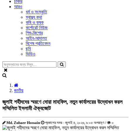
চাকরি
আরও
ধর্ম ও সংস্কৃতি
স্বাস্থ্য কথা
কৃষি ও কৃষক
কর্পোরেট নিউজ
শিশু-কিশোর
আইন-আদালত
বিশেষ প্রতিবেদন
ছবি
ভিডিও
জাতীয়
জুলাই শহীদদের স্মরণে দোয়া মাহফিল, নতুন কার্যালয়ের উদ্বোধন করল
সম্মিলিত ইসলামী ঐক্যজোট
Md. Zubaer Hossain
প্রকাশের সময় : জুলাই ৪, ২০২৬, ৯:০৫ অপরাহ্ণ /
০