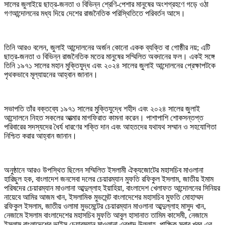
সালের জুলাইয়ে ছাত্র-জনতা ও বিভিন্ন শ্রেণি-পেশার মানুষের অংশগ্রহণে গড়ে ওঠা
গণআন্দোলনের মধ্য দিয়ে দেশের রাজনৈতিক পরিস্থিতিতে পরিবর্তন আসে।
তিনি আরও বলেন, জুলাই আন্দোলনের অর্জন কোনো একক ব্যক্তি বা গোষ্ঠীর নয়; এটি
ছাত্র-জনতা ও বিভিন্ন রাজনৈতিক মতের মানুষের সম্মিলিত অবদানের ফল। একই সঙ্গে
তিনি ১৯৭১ সালের মহান মুক্তিযুদ্ধ এবং ২০২৪ সালের জুলাই আন্দোলনের প্রেক্ষাপটকে
পৃথকভাবে মূল্যায়নের আহ্বান জানান।
সভাপতি তাঁর বক্তব্যে ১৯৭১ সালের মুক্তিযুদ্ধে শহীদ এবং ২০২৪ সালের জুলাই
আন্দোলনে নিহত সকলের আত্মার মাগফিরাত কামনা করেন। পাশাপাশি শোকসন্তপ্ত
পরিবারের সদস্যদের ধৈর্য ধারণের শক্তি দান এবং আহতদের যথাযথ সম্মান ও সহযোগিতা
নিশ্চিত করার আহ্বান জানান।
অনুষ্ঠানে আরও উপস্থিত ছিলেন সম্মিলিত ইসলামী ঐক্যজোটের মহাসচিব মাওলানা
হারিছুল হক, বাংলাদেশ জনসেবা দলের চেয়ারম্যান মুফতি রফিকুল ইসলাম, জাতীয় ইমাম
পরিষদের চেয়ারম্যান মাওলানা আব্দুল্লাহ ইয়াহিয়া, বাংলাদেশ খেলাফত আন্দোলনের সিনিয়র
নায়েবে আমির আজম খান, ইসলামিক মুভমেন্ট বাংলাদেশের মহাসচিব মুফতি মোহাম্মদ
রফিকুল ইসলাম, জাতীয় ওলামা মুভমেন্টের চেয়ারম্যান মাওলানা আব্দুল্লাহ মাসুদ খান,
নেজামে ইসলাম বাংলাদেশের মহাসচিব মুফতি আবুল হাসানাত তামিম কাসেমী, নেজামে
ইসলাম বাংলাদেশের ভাইস চেয়ারম্যান মাওলানা এরশাদ উল্লাহ, পাক্ষিক সবার খবর-এর