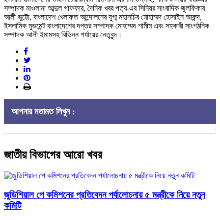
সম্পাদক মাওলানা আব্দুল গাফফার, দৈনিক খবর পত্র-এর সিনিয়র সাংবাদিক জুলফিকার
আলী ভুট্টো, বাংলাদেশ খেলাফত আন্দোলনের যুগ্ম মহাসচিব মোহাম্মদ হোসাইন আকন্দ,
ইসলামিক মুভমেন্ট বাংলাদেশের দপ্তর সম্পাদক মোহাম্মদ শামীম এবং সহকারী সাংগঠনিক
সম্পাদক আলী ইমামসহ বিভিন্ন পর্যায়ের নেতৃবৃন্দ।
আপনার মতামত লিখুন :
জাতীয় বিভাগের আরো খবর
জুডিশিয়াল পে কমিশনের প্রতিবেদন পর্যালোচনায় ৫ মন্ত্রীকে নিয়ে নতুন
কমিটি