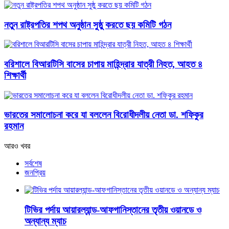
নতুন রাষ্ট্রপতির শপথ অনুষ্ঠান সুষ্ঠু করতে ছয় কমিটি গঠন
বরিশালে বিআরটিসি বাসের চাপায় মাহিন্দ্রার যাত্রী নিহত, আহত ৪
শিক্ষার্থী
ভারতের সমালোচনা করে যা বললেন বিরোধীদলীয় নেতা ডা. শফিকুর
রহমান
আরও খবর
সর্বশেষ
জনপ্রিয়
টিভির পর্দায় আয়ারল্যান্ড-আফগানিস্তানের তৃতীয় ওয়ানডে ও
অন্যান্য ম্যাচ