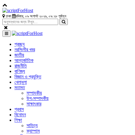
ঢাকা
রবিবার, ০৯ অগাস্ট ২০২৬, ০৯:২৮ পূর্বাহ্ন
প্রচ্ছদ
নরসিংদীর খবর
জাতীয়
আন্তর্জাতিক
রাজনীতি
বাণিজ্য
বিজ্ঞান ও প্রযুক্তি
খেলাধুলা
মতামত
সম্পাদকীয়
উপ-সম্পাদকীয়
সাক্ষাৎকার
প্রবাস
বিনোদন
শিক্ষা
সাহিত্য
ক্যাম্পাস