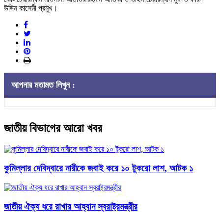
উদ্দিন কাসেমী প্রমুখ।
আপনার মতামত লিখুন :
জাতীয় বিভাগের আরো খবর
কুমিল্লার দেবিদ্বারে নারীকে জবাই করে ১০ টুকরো লাশ, আটক ১
জাতীয় ঐক্য ধরে রাখার আহ্বান স্বরাষ্ট্রমন্ত্রীর