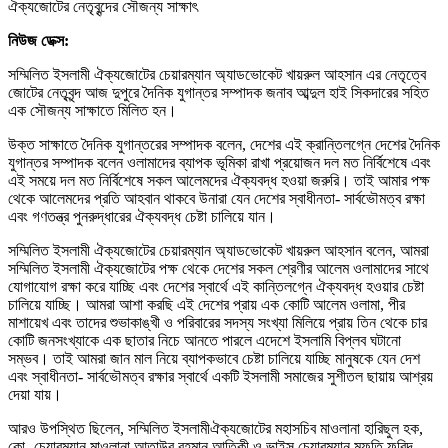
নিউজ ডেক্স:
সম্মিলিত ইসলামী ঐক্যজোটের চেয়ারম্যান অ্যাডভোকেট খায়রুল আহসান এর নেতৃত্বে
জোটের নেতৃবৃন্দ আজ দুপুরে দৈনিক যুগান্তর সম্পাদক জনাব আব্দুল হাই সিকদারের সহিত
এক সৌজন্য সাক্ষাতে মিলিত হন।
উক্ত সাক্ষাতে দৈনিক যুগান্তরের সম্পাদক বলেন, দেশের এই ক্রান্তিলগ্নে দেশের দৈনিক
যুগান্তর সম্পাদক বলেন ওলামাদের ব্যাপক ভূমিকা রাখা প্রয়োজন দল মত নির্বিশেষে এবং
এই সময়ে দল মত নির্বিশেষে সকল আলেমদের ঐক্যবদ্ধ হওয়া জরুরি। তাই আমার পক্ষ
থেকে আলেমদের প্রতি আহবান থাকবে উনারা যেন দেশের স্বাধীনতা- সার্বভৌমত্ব রক্ষা
এবং গণতন্ত্র পুনরুদ্ধারের ঐক্যবদ্ধ চেষ্টা চালিয়ে যান।
সম্মিলিত ইসলামী ঐক্যজোটের চেয়ারম্যান অ্যাডভোকেট খায়রুল আহসান বলেন, আমরা
সম্মিলিত ইসলামী ঐক্যজোটের পক্ষ থেকে দেশের সকল শ্রেণীর আলেম ওলামাদের সাথে
যোগাযোগ রক্ষা করে যাচ্ছি এবং দেশের স্বার্থে এই কান্তিলগ্নে ঐক্যবদ্ধ হওয়ার চেষ্টা
চালিয়ে যাচ্ছি। আমরা আশা করছি এই দেশের প্রায় এক কোটি আলেম ওলামা, পীর
মাশায়েখ এবং তাদের শুভাকাঙ্খী ও পরিবারের সদস্য সংখ্যা মিলিয়ে প্রায় তিন থেকে চার
কোটি জনসংখ্যাকে এক ছাতার নিচে আনতে পারলে এদেশে ইসলামি বিপ্লব ঘটানো
সম্ভব। তাই আমরা জান মাল নিয়ে ব্যাপকভাবে চেষ্টা চালিয়ে যাচ্ছি মানুষকে যেন দেশ
এবং স্বাধীনতা- সার্বভৌমত্ব রক্ষার স্বার্থে একটি ইসলামী সমাজের সুশীতল ছায়ায় আশ্রয়
দেয়া যায়।
আরও উপস্থিত ছিলেন, সম্মিলিত ইসলামীঐক্যজোটের মহাসচিব মাওলানা হারিছুল হক,
কো- চেয়ারম্যান মাওলানা আতাউর রহমান আতিকী ও ভাইস চেয়ারম্যান মুফতি ফরিদ