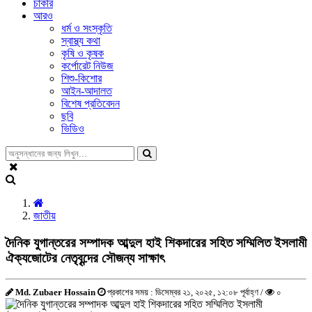
চাকরি
আরও
ধর্ম ও সংস্কৃতি
স্বাস্থ্য কথা
কৃষি ও কৃষক
কর্পোরেট নিউজ
শিশু-কিশোর
আইন-আদালত
বিশেষ প্রতিবেদন
ছবি
ভিডিও
জাতীয়
দৈনিক যুগান্তরের সম্পাদক আব্দুল হাই শিকদারের সহিত সম্মিলিত ইসলামী
ঐক্যজোটের নেতৃবৃন্দের সৌজন্য সাক্ষাৎ
Md. Zubaer Hossain
প্রকাশের সময় : ডিসেম্বর ২১, ২০২৫, ১২:০৮ পূর্বাহ্ণ /
০