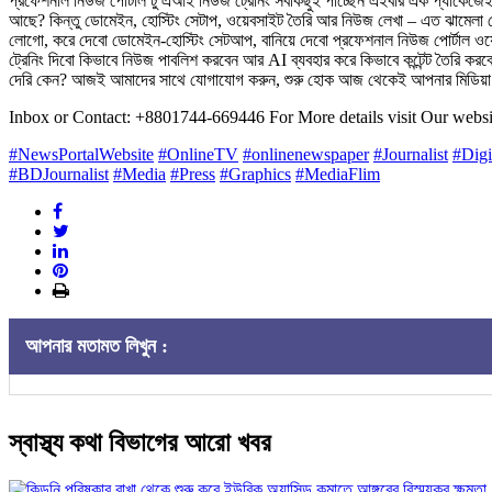
প্রফেশনাল নিউজ পোর্টাল টু এআই নিউজ ট্রেনিং সবকিছুই পাচ্ছেন এইবার এক প্যাকেজে
আছে? ‎কিন্তু ডোমেইন, হোস্টিং সেটাপ, ওয়েবসাইট তৈরি আর নিউজ লেখা – এত ঝামেলা দে
লোগো, করে দেবো ডোমেইন-হোস্টিং সেটআপ, বানিয়ে দেবো প্রফেশনাল নিউজ পোর্টাল ও
ট্রেনিং দিবো কিভাবে নিউজ পাবলিশ করবেন আর AI ব্যবহার করে কিভাবে কন্টেন্ট তৈরি ক
দেরি কেন? ‎আজই আমাদের সাথে যোগাযোগ করুন, শুরু হোক আজ থেকেই আপনার মিডিয়া 
Inbox or Contact: +8801744-669446 ‎For More details visit Our webs
#NewsPortalWebsite
#OnlineTV
#onlinenewspaper
#Journalist
#Digi
#BDJournalist
#Media
#Press
#Graphics
#MediaFlim
আপনার মতামত লিখুন :
স্বাস্থ্য কথা বিভাগের আরো খবর