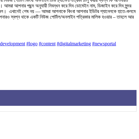
িউজ পোর্টাল কিংবা অনলাইন টিভি চ্যানেল/পত্রিকা চালু করার স্বপ্ন কি আপনারও
আমরা আপনার পছন্দ অনুযায়ী নিবন্ধন করে দিব ডোমেইন নাম, ডিজাইন করে দিব সুন্দর
নেল। ‎ ‎এখানেই শেষ নয় — আমরা আপনাকে কিংবা আপনার ইডিটর প্যানেলকে হাতে-কলমে
ি আপনারও স্বপ্ন থাকে একটি নিউজ পোর্টাল/অনলাইন পত্রিকার মালিক হওয়ার – তাহলে আর
development
#logo
#content
#digitalmarketing
#newsportal