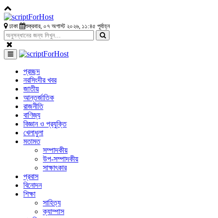
ঢাকা
শুক্রবার, ০৭ অগাস্ট ২০২৬, ১১:৪৫ পূর্বাহ্ন
প্রচ্ছদ
নরসিংদীর খবর
জাতীয়
আন্তর্জাতিক
রাজনীতি
বাণিজ্য
বিজ্ঞান ও প্রযুক্তি
খেলাধুলা
মতামত
সম্পাদকীয়
উপ-সম্পাদকীয়
সাক্ষাৎকার
প্রবাস
বিনোদন
শিক্ষা
সাহিত্য
ক্যাম্পাস