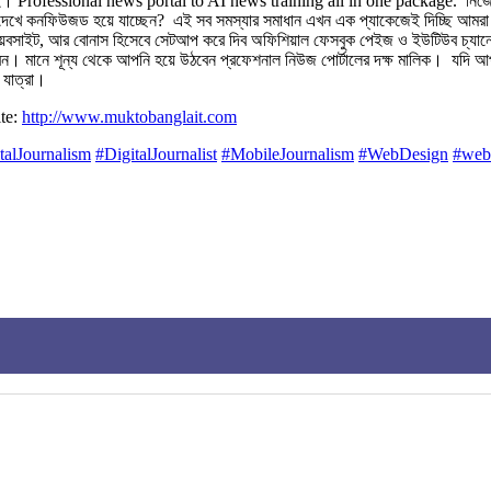
ই। Professional news portal to AI news training all in one package. ‎ ‎নিজের ন
খে কনফিউজড হয়ে যাচ্ছেন? ‎ ‎এই সব সমস্যার সমাধান এখন এক প্যাকেজেই দিচ্ছি আমরা। ‎
য়েবসাইট, আর বোনাস হিসেবে সেট‌আপ করে দিব অফিশিয়াল ফেসবুক পেইজ ও ইউটিউব চ্যা
রবেন। ‎মানে শূন্য থেকে আপনি হয়ে উঠবেন প্রফেশনাল নিউজ পোর্টালের দক্ষ মালিক। ‎ ‎যদ
যাত্রা।
ite:
http://www.muktobanglait.com
talJournalism
#DigitalJournalist
#MobileJournalism
#WebDesign
#web