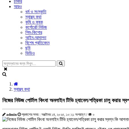
চাকরি
আরও
ধর্ম ও সংস্কৃতি
স্বাস্থ্য কথা
কৃষি ও কৃষক
কর্পোরেট নিউজ
শিশু-কিশোর
আইন-আদালত
বিশেষ প্রতিবেদন
ছবি
ভিডিও
স্বাস্থ্য কথা
নিজের নিউজ পোর্টাল কিংবা অনলাইন টিভি চ্যানেল/পত্রিকা চালু করার স
admin
প্রকাশের সময় : অক্টোবর ১৪, ২০২৫, ১০:২১ অপরাহ্ণ /
০