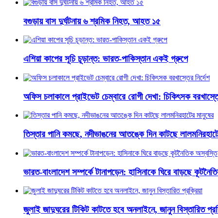
বগুড়ায় বাস দুর্ঘটনায় ৬ শ্রমিক নিহত, আহত ১৫
এশিয়া কাপের সূচি চূড়ান্ত: ভারত-পাকিস্তান একই গ্রুপে
অফিস চলাকালে প্রাইভেট চেম্বারে রোগী দেখা: চিকিৎসক বরখাস্তের
তিস্তার পানি কমছে, নদীভাঙনের আতঙ্কে দিন কাটছে লালমনিরহাটে
ভারত-বাংলাদেশ সম্পর্কে টানাপড়েন: হাসিনাকে ঘিরে বাড়ছে কূটনৈতি
জুলাই জাদুঘরের টিকিট কাটতে হবে অনলাইনে, জানুন বিস্তারিত প্রক