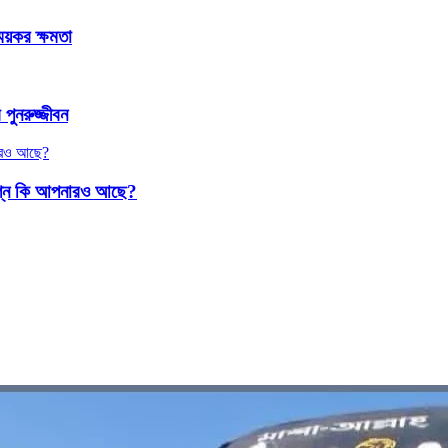
ময়কর ক্ষমতা
ুনরুজ্জীবন
্বপ্ন কি আপনারও আছে?