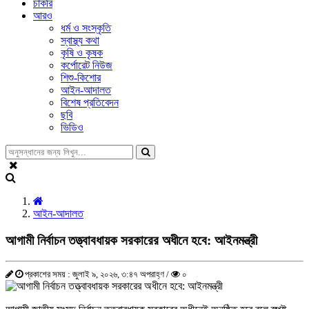
চাকরি
আরও
ধর্ম ও সংস্কৃতি
স্বাস্থ্য কথা
কৃষি ও কৃষক
কর্পোরেট নিউজ
শিশু-কিশোর
আইন-আদালত
বিশেষ প্রতিবেদন
ছবি
ভিডিও
আইন-আদালত
আগামী নির্বাচন তত্ত্বাবধায়ক সরকারের অধীনে হবে: আইনমন্ত্রী
প্রকাশের সময় : জুলাই ৯, ২০২৬, ৩:৪৭ অপরাহ্ণ /
০