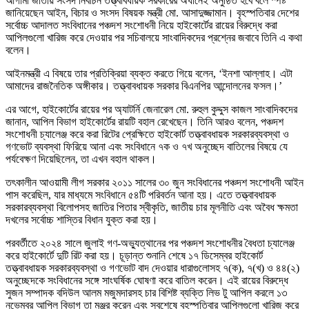
আগামী জাতীয় সংসদ নির্বাচন তত্ত্বাবধায়ক সরকারের অধীনেই অনুষ্ঠিত হবে বলে স্পষ্ট
জানিয়েছেন আইন, বিচার ও সংসদ বিষয়ক মন্ত্রী মো. আসাদুজ্জামান। বৃহস্পতিবার দেশের
সর্বোচ্চ আদালত সংবিধানের পঞ্চদশ সংশোধনী নিয়ে হাইকোর্টের রায়ের বিরুদ্ধে করা
আপিলগুলো খারিজ করে দেওয়ার পর সচিবালয়ে সাংবাদিকদের প্রশ্নের জবাবে তিনি এ কথা
বলেন।
আইনমন্ত্রী এ বিষয়ে তার প্রতিক্রিয়া ব্যক্ত করতে গিয়ে বলেন, ‘ইনশা আল্লাহ। এটা
আমাদের রাজনৈতিক অঙ্গীকার। তত্ত্বাবধায়ক সরকার বিএনপির আন্দোলনের ফসল।’
এর আগে, হাইকোর্টের রায়ের পর অ্যাটর্নি জেনারেল মো. রুহুল কুদ্দুস কাজল সাংবাদিকদের
জানান, আপিল বিভাগ হাইকোর্টের রায়টি বহাল রেখেছেন। তিনি আরও বলেন, পঞ্চদশ
সংশোধনী চ্যালেঞ্জ করে করা রিটের প্রেক্ষিতে হাইকোর্ট তত্ত্বাবধায়ক সরকারব্যবস্থা ও
গণভোট ব্যবস্থা ফিরিয়ে আনা এবং সংবিধানে ৭ক ও ৭খ অনুচ্ছেদ বাতিলের বিষয়ে যে
পর্যবেক্ষণ দিয়েছিলেন, তা এখন বহাল থাকল।
তৎকালীন আওয়ামী লীগ সরকার ২০১১ সালের ৩০ জুন সংবিধানের পঞ্চদশ সংশোধনী আইন
পাস করেছিল, যার মাধ্যমে সংবিধানে ৫৪টি পরিবর্তন আনা হয়। এতে তত্ত্বাবধায়ক
সরকারব্যবস্থা বিলোপসহ জাতির পিতার স্বীকৃতি, জাতীয় চার মূলনীতি এবং অবৈধ ক্ষমতা
দখলের সর্বোচ্চ শাস্তির বিধান যুক্ত করা হয়।
পরবর্তীতে ২০২৪ সালে জুলাই গণ-অভ্যুত্থানের পর পঞ্চদশ সংশোধনীর বৈধতা চ্যালেঞ্জ
করে হাইকোর্টে দুটি রিট করা হয়। চূড়ান্ত শুনানি শেষে ১৭ ডিসেম্বর হাইকোর্ট
তত্ত্বাবধায়ক সরকারব্যবস্থা ও গণভোট বাদ দেওয়ার ধারাগুলোসহ ৭(ক), ৭(খ) ও ৪৪(২)
অনুচ্ছেদকে সংবিধানের সঙ্গে সাংঘর্ষিক ঘোষণা করে বাতিল করেন। এই রায়ের বিরুদ্ধে
সুজন সম্পাদক বদিউল আলম মজুমদারসহ চার বিশিষ্ট ব্যক্তি লিভ টু আপিল করলে ১৩
নভেম্বর আপিল বিভাগ তা মঞ্জুর করেন এবং সবশেষে বৃহস্পতিবার আপিলগুলো খারিজ করে