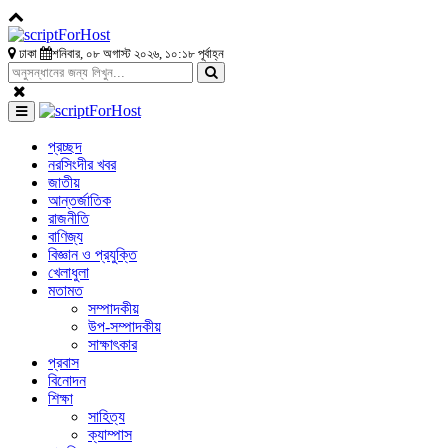
ঢাকা
শনিবার, ০৮ অগাস্ট ২০২৬, ১০:১৮ পূর্বাহ্ন
প্রচ্ছদ
নরসিংদীর খবর
জাতীয়
আন্তর্জাতিক
রাজনীতি
বাণিজ্য
বিজ্ঞান ও প্রযুক্তি
খেলাধুলা
মতামত
সম্পাদকীয়
উপ-সম্পাদকীয়
সাক্ষাৎকার
প্রবাস
বিনোদন
শিক্ষা
সাহিত্য
ক্যাম্পাস