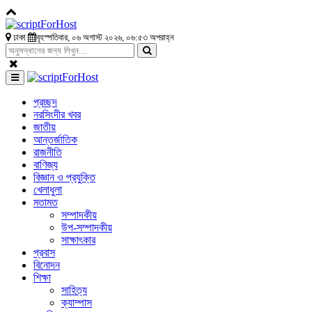
ঢাকা
বৃহস্পতিবার, ০৬ অগাস্ট ২০২৬, ০৬:৫৩ অপরাহ্ন
প্রচ্ছদ
নরসিংদীর খবর
জাতীয়
আন্তর্জাতিক
রাজনীতি
বাণিজ্য
বিজ্ঞান ও প্রযুক্তি
খেলাধুলা
মতামত
সম্পাদকীয়
উপ-সম্পাদকীয়
সাক্ষাৎকার
প্রবাস
বিনোদন
শিক্ষা
সাহিত্য
ক্যাম্পাস