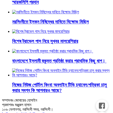
স্মারকলিপি প্রদান
নরসিংদীতে ইসকন নিষিদ্ধের দাবিতে বিক্ষোভ মিছিল
বিশেষ ট্রাভেল পাস নিয়ে সুখবর মালয়েশিয়ার
বাংলাদেশে ইসলামী হুকুমত প্রতিষ্ঠা করার প্রাথমিক কিছু ধাপ।
নিজের নিউজ পোর্টাল কিংবা অনলাইন টিভি চ্যানেল/পত্রিকা চালু
করার স্বপ্ন কি আপনারও আছে?
সম্পাদকঃ জোবায়ের হোসাইন
প্রকাশকঃ মঞ্জুরুল হাসান
১০৬ ভেলানগর, নরসিংদী সদর, নরসিংদী।