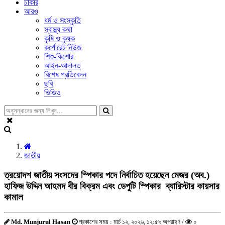
চাকরি
আরও
ধর্ম ও সংস্কৃতি
স্বাস্থ্য কথা
কৃষি ও কৃষক
কর্পোরেট নিউজ
শিশু-কিশোর
আইন-আদালত
বিশেষ প্রতিবেদন
ছবি
ভিডিও
জাতীয়
ত্রয়োদশ জাতীয় সংসদের স্পিকার পদে নির্বাচিত হয়েছেন মেজর (অব.)
হাফিজ উদ্দিন আহমদ বীর বিক্রম এবং ডেপুটি স্পিকার ব্যারিস্টার কায়সার
কামাল
Md. Munjurul Hasan
প্রকাশের সময় : মার্চ ১২, ২০২৬, ১২:৫৯ অপরাহ্ণ /
০