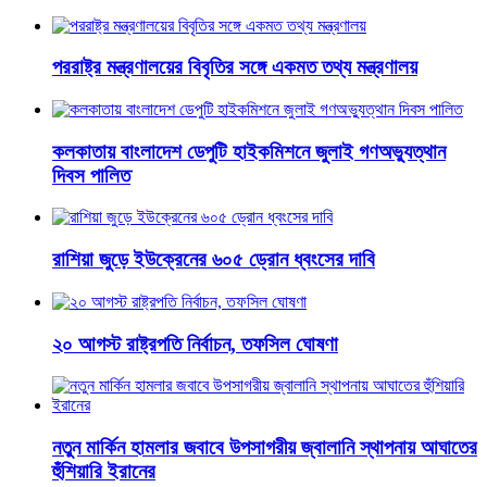
পররাষ্ট্র মন্ত্রণালয়ের বিবৃতির সঙ্গে একমত তথ্য মন্ত্রণালয়
কলকাতায় বাংলাদেশ ডেপুটি হাইকমিশনে জুলাই গণঅভ্যুত্থান
দিবস পালিত
রাশিয়া জুড়ে ইউক্রেনের ৬০৫ ড্রোন ধ্বংসের দাবি
২০ আগস্ট রাষ্ট্রপতি নির্বাচন, তফসিল ঘোষণা
নতুন মার্কিন হামলার জবাবে উপসাগরীয় জ্বালানি স্থাপনায় আঘাতের
হুঁশিয়ারি ইরানের