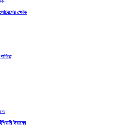
ংলাদেশের ক্ষোভ
 পালিত
ুঁশিয়ারি ইরানের