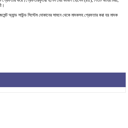
ীকে গ্রেফতার করে।গ্রেফতারকৃতরা হলেন মোঃ কামাল হোসেন (৪৫), পিতা- জহির মিয়া,
ংদী।
েজমেন্ট অ্যান্ড সাউন্ড সিস্টেম দোকানের সামনে থেকে মাদকসহ গ্রেফতার করা হয় মাদক