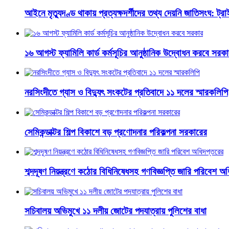
আইনে মৃত্যুদণ্ড থাকায় প্রত্যক্ষদর্শীদের তথ্য দেয়নি জাতিসংঘ: ট্র
১৬ আগস্ট ফ্যামিলি কার্ড কর্মসূচির আনুষ্ঠানিক উদ্বোধন করবে সরক
নরসিংদীতে গ্যাস ও বিদ্যুৎ সংকটের প্রতিবাদে ১১ দলের স্মারকলিপি
সেমিকন্ডাক্টর শিল্প বিকাশে বড় প্রণোদনার পরিকল্পনা সরকারের
শব্দদূষণ নিয়ন্ত্রণে কঠোর বিধিনিষেধসহ গণবিজ্ঞপ্তি জারি পরিবেশ অ
সচিবালয় অভিমুখে ১১ দলীয় জোটের পদযাত্রায় পুলিশের বাধা