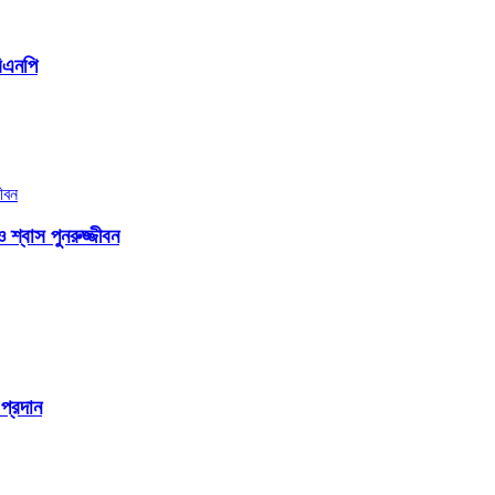
বিএনপি
্বাস পুনরুজ্জীবন
প্রদান