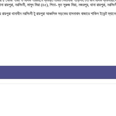
িয়ে ৫ কেজি গাঁজা ও মাদক পরিবহনে ব্যবহৃত একটি সিএনজি গাড়িসহ ০৩ জন মাদক ব্যবসায়
থানা রায়পুরা, নরসিংদী, মাসুদ মিয়া (৪৫), পিতা- মৃত সুরুজ মিয়া, নজরপুর, থানা রায়পুরা, নরসি
য়পুরা থানাধীন নরসিংদী টু রায়পুরা আঞ্চলিক সড়কের হাসনাবাদ বাজারে শাকিল ইভেন্ট ম্যান