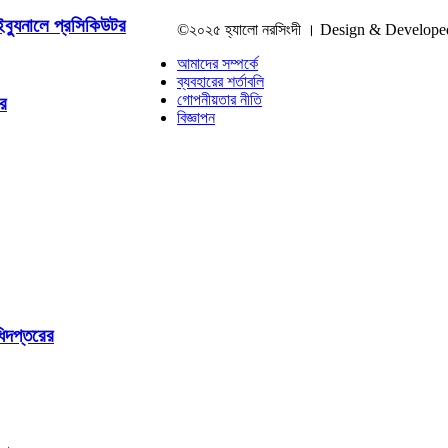
াইব্যুনালে প্রসিকিউটর
©২০২৫ হ্যালো নরসিংদী । Design & Develop
আমাদের সম্পর্কে
ব্যবহারের শর্তাবলি
গোপনীয়তার নীতি
ার
বিজ্ঞাপন
ধিদপ্তরের