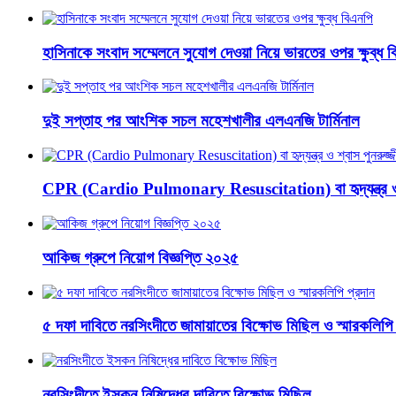
হাসিনাকে সংবাদ সম্মেলনে সুযোগ দেওয়া নিয়ে ভারতের ওপর ক্ষুব্ধ 
দুই সপ্তাহ পর আংশিক সচল মহেশখালীর এলএনজি টার্মিনাল
CPR (Cardio Pulmonary Resuscitation) বা হৃদ্‌যন্ত্র ও শ
আকিজ গ্রুপে নিয়োগ বিজ্ঞপ্তি ২০২৫
৫ দফা দাবিতে নরসিংদীতে জামায়াতের বিক্ষোভ মিছিল ও স্মারকলিপি 
নরসিংদীতে ইসকন নিষিদ্ধের দাবিতে বিক্ষোভ মিছিল