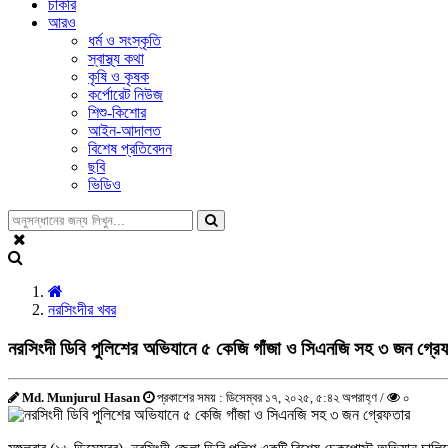
চাকরি
আরও
ধর্ম ও সংস্কৃতি
স্বাস্থ্য কথা
কৃষি ও কৃষক
কর্পোরেট নিউজ
শিশু-কিশোর
আইন-আদালত
বিশেষ প্রতিবেদন
ছবি
ভিডিও
নরসিংদীর খবর
নরসিংদী ডিবি পুলিশের অভিযানে ৫ কেজি গাঁজা ও সিএনজি সহ ৩ জন গ্রে
Md. Munjurul Hasan
প্রকাশের সময় : ডিসেম্বর ১৭, ২০২৫, ৫:৪২ অপরাহ্ণ /
০