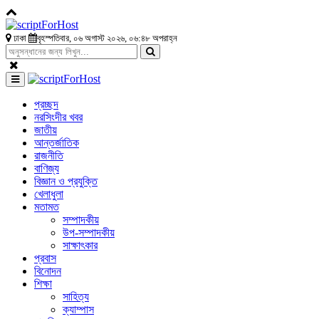
ঢাকা
বৃহস্পতিবার, ০৬ অগাস্ট ২০২৬, ০৬:৪৮ অপরাহ্ন
প্রচ্ছদ
নরসিংদীর খবর
জাতীয়
আন্তর্জাতিক
রাজনীতি
বাণিজ্য
বিজ্ঞান ও প্রযুক্তি
খেলাধুলা
মতামত
সম্পাদকীয়
উপ-সম্পাদকীয়
সাক্ষাৎকার
প্রবাস
বিনোদন
শিক্ষা
সাহিত্য
ক্যাম্পাস