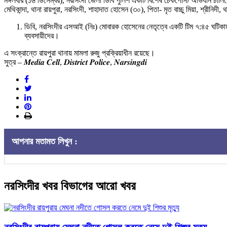
মঙ্গলবার (১৬ ডিসেম্বর), নরসিংদী জেলা ডিবি পুলিশ একটি বিশেষ চেকপোস্ট অভিযান চাল
মেথিকান্দা, থানা রায়পুরা, নরসিংদী, শাহাদাত হোসেন (৩০), পিতা- মৃত বাচ্চু মিয়া, শ্রীনিদী, 
ডিবি, নরসিংদীর এসআই (নিঃ) মোবারক হোসেনের নেতৃত্বে একটি টিম ৭:৪৫ ঘটিকায় রা
ব্যবসায়ীদের।
এ সংক্রান্তে রায়পুরা থানায় মামলা রুজু প্রক্রিয়াধীন রয়েছে।
সুত্র – 𝑴𝒆𝒅𝒊𝒂 𝑪𝒆𝒍𝒍, 𝑫𝒊𝒔𝒕𝒓𝒊𝒄𝒕 𝑷𝒐𝒍𝒊𝒄𝒆, 𝑵𝒂𝒓𝒔𝒊𝒏𝒈𝒅𝒊
আপনার মতামত লিখুন :
নরসিংদীর খবর বিভাগের আরো খবর