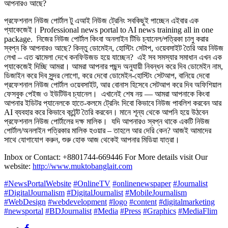
প্রফেশনাল নিউজ পোর্টাল টু এআই নিউজ ট্রেনিং সবকিছুই পাচ্ছেন এইবার এক
প্যাকেজেই। Professional news portal to AI news training all in one
package. ‎ ‎নিজের নিউজ পোর্টাল কিংবা অনলাইন টিভি চ্যানেল/পত্রিকা চালু করার
স্বপ্ন কি আপনারও আছে? ‎কিন্তু ডোমেইন, হোস্টিং সেটাপ, ওয়েবসাইট তৈরি আর নিউজ
লেখা – এত ঝামেলা দেখে কনফিউজড হয়ে যাচ্ছেন? ‎ ‎এই সব সমস্যার সমাধান এখন এক
প্যাকেজেই দিচ্ছি আমরা। ‎আমরা আপনার পছন্দ অনুযায়ী নিবন্ধন করে দিব ডোমেইন নাম,
ডিজাইন করে দিব সুন্দর লোগো, করে দেবো ডোমেইন-হোস্টিং সেটআপ, বানিয়ে দেবো
প্রফেশনাল নিউজ পোর্টাল ওয়েবসাইট, আর বোনাস হিসেবে সেট‌আপ করে দিব অফিশিয়াল
ফেসবুক পেইজ ও ইউটিউব চ্যানেল। ‎ ‎এখানেই শেষ নয় — আমরা আপনাকে কিংবা
আপনার ইডিটর প্যানেলকে হাতে-কলমে ট্রেনিং দিবো কিভাবে নিউজ পাবলিশ করবেন আর
AI ব্যবহার করে কিভাবে কন্টেন্ট তৈরি করবেন। ‎মানে শূন্য থেকে আপনি হয়ে উঠবেন
প্রফেশনাল নিউজ পোর্টালের দক্ষ মালিক। ‎ ‎যদি আপনারও স্বপ্ন থাকে একটি নিউজ
পোর্টাল/অনলাইন পত্রিকার মালিক হওয়ার – তাহলে আর দেরি কেন? ‎আজই আমাদের
সাথে যোগাযোগ করুন, শুরু হোক আজ থেকেই আপনার মিডিয়া যাত্রা।
Inbox or Contact: +8801744-669446 ‎For More details visit Our
website:
http://www.muktobanglait.com
#NewsPortalWebsite
#OnlineTV
#onlinenewspaper
#Journalist
#DigitalJournalism
#DigitalJournalist
#MobileJournalism
#WebDesign
#webdevelopment
#logo
#content
#digitalmarketing
#newsportal
#BDJournalist
#Media
#Press
#Graphics
#MediaFlim