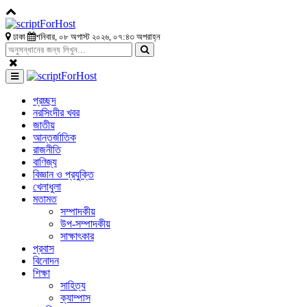
ঢাকা
শনিবার, ০৮ অগাস্ট ২০২৬, ০৭:৪৩ অপরাহ্ন
প্রচ্ছদ
নরসিংদীর খবর
জাতীয়
আন্তর্জাতিক
রাজনীতি
বাণিজ্য
বিজ্ঞান ও প্রযুক্তি
খেলাধুলা
মতামত
সম্পাদকীয়
উপ-সম্পাদকীয়
সাক্ষাৎকার
প্রবাস
বিনোদন
শিক্ষা
সাহিত্য
ক্যাম্পাস