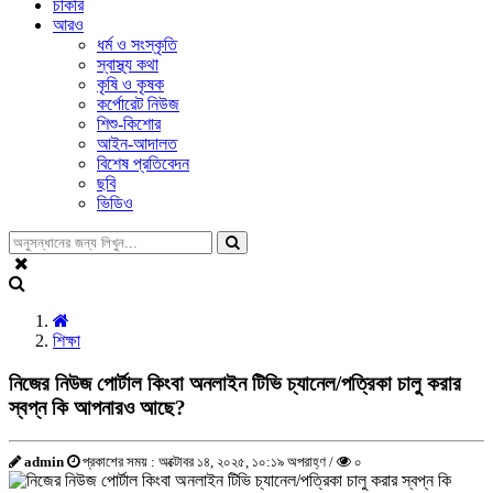
চাকরি
আরও
ধর্ম ও সংস্কৃতি
স্বাস্থ্য কথা
কৃষি ও কৃষক
কর্পোরেট নিউজ
শিশু-কিশোর
আইন-আদালত
বিশেষ প্রতিবেদন
ছবি
ভিডিও
শিক্ষা
নিজের নিউজ পোর্টাল কিংবা অনলাইন টিভি চ্যানেল/পত্রিকা চালু করার
স্বপ্ন কি আপনারও আছে?
admin
প্রকাশের সময় : অক্টোবর ১৪, ২০২৫, ১০:১৯ অপরাহ্ণ /
০