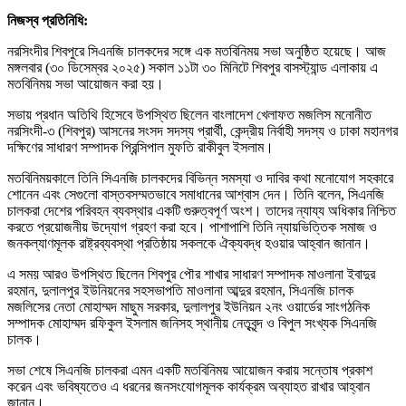
নিজস্ব প্রতিনিধি:
নরসিংদীর শিবপুরে সিএনজি চালকদের সঙ্গে এক মতবিনিময় সভা অনুষ্ঠিত হয়েছে। আজ
মঙ্গলবার (৩০ ডিসেম্বর ২০২৫) সকাল ১১টা ৩০ মিনিটে শিবপুর বাসস্ট্যান্ড এলাকায় এ
মতবিনিময় সভা আয়োজন করা হয়।
সভায় প্রধান অতিথি হিসেবে উপস্থিত ছিলেন বাংলাদেশ খেলাফত মজলিস মনোনীত
নরসিংদী-৩ (শিবপুর) আসনের সংসদ সদস্য প্রার্থী, কেন্দ্রীয় নির্বাহী সদস্য ও ঢাকা মহানগর
দক্ষিণের সাধারণ সম্পাদক প্রিন্সিপাল মুফতি রাকীবুল ইসলাম।
মতবিনিময়কালে তিনি সিএনজি চালকদের বিভিন্ন সমস্যা ও দাবির কথা মনোযোগ সহকারে
শোনেন এবং সেগুলো বাস্তবসম্মতভাবে সমাধানের আশ্বাস দেন। তিনি বলেন, সিএনজি
চালকরা দেশের পরিবহন ব্যবস্থার একটি গুরুত্বপূর্ণ অংশ। তাদের ন্যায্য অধিকার নিশ্চিত
করতে প্রয়োজনীয় উদ্যোগ গ্রহণ করা হবে। পাশাপাশি তিনি ন্যায়ভিত্তিক সমাজ ও
জনকল্যাণমূলক রাষ্ট্রব্যবস্থা প্রতিষ্ঠায় সকলকে ঐক্যবদ্ধ হওয়ার আহ্বান জানান।
এ সময় আরও উপস্থিত ছিলেন শিবপুর পৌর শাখার সাধারণ সম্পাদক মাওলানা ইবাদুর
রহমান, দুলালপুর ইউনিয়নের সহসভাপতি মাওলানা আব্দুর রহমান, সিএনজি চালক
মজলিসের নেতা মোহাম্মদ মাছুম সরকার, দুলালপুর ইউনিয়ন ২নং ওয়ার্ডের সাংগঠনিক
সম্পাদক মোহাম্মদ রফিকুল ইসলাম জনিসহ স্থানীয় নেতৃবৃন্দ ও বিপুল সংখ্যক সিএনজি
চালক।
সভা শেষে সিএনজি চালকরা এমন একটি মতবিনিময় আয়োজন করায় সন্তোষ প্রকাশ
করেন এবং ভবিষ্যতেও এ ধরনের জনসংযোগমূলক কার্যক্রম অব্যাহত রাখার আহ্বান
জানান।