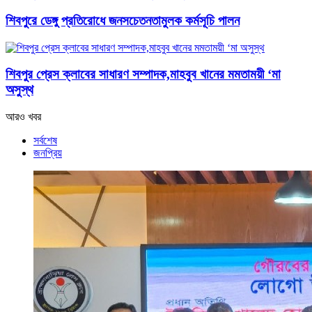
শিবপুরে ডেঙ্গু প্রতিরোধে জনসচেতনতামুলক কর্মসূচি পালন
শিবপুর প্রেস ক্লাবের সাধারণ সম্পাদক,মাহবুব খানের মমতাময়ী ‘মা
অসুস্থ
আরও খবর
সর্বশেষ
জনপ্রিয়