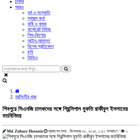
চাকরি
আরও
ধর্ম ও সংস্কৃতি
স্বাস্থ্য কথা
কৃষি ও কৃষক
কর্পোরেট নিউজ
শিশু-কিশোর
আইন-আদালত
বিশেষ প্রতিবেদন
ছবি
ভিডিও
নরসিংদীর খবর
শিবপুরে সিএনজি চালকদের সঙ্গে প্রিন্সিপাল মুফতি রাকীবুল ইসলামের
মতবিনিময়
Md. Zubaer Hossain
প্রকাশের সময় : ডিসেম্বর ৩০, ২০২৫, ১:৫০ অপরাহ্ণ /
০