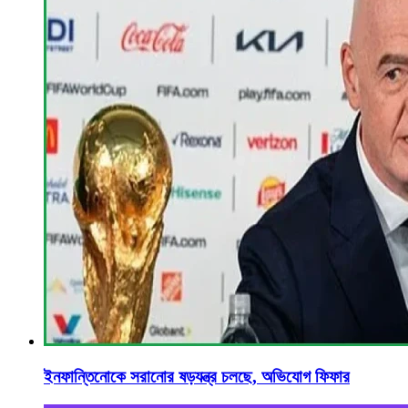
ইনফান্তিনোকে সরানোর ষড়যন্ত্র চলছে, অভিযোগ ফিফার