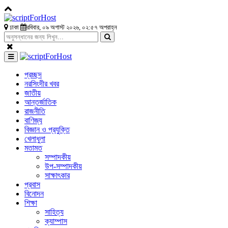
ঢাকা
রবিবার, ০৯ অগাস্ট ২০২৬, ০২:৫৭ অপরাহ্ন
প্রচ্ছদ
নরসিংদীর খবর
জাতীয়
আন্তর্জাতিক
রাজনীতি
বাণিজ্য
বিজ্ঞান ও প্রযুক্তি
খেলাধুলা
মতামত
সম্পাদকীয়
উপ-সম্পাদকীয়
সাক্ষাৎকার
প্রবাস
বিনোদন
শিক্ষা
সাহিত্য
ক্যাম্পাস