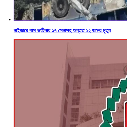
নাইজারে বাস দুর্ঘটনায় ১৭ সেনাসহ অন্তত ২২ জনের মৃত্যু