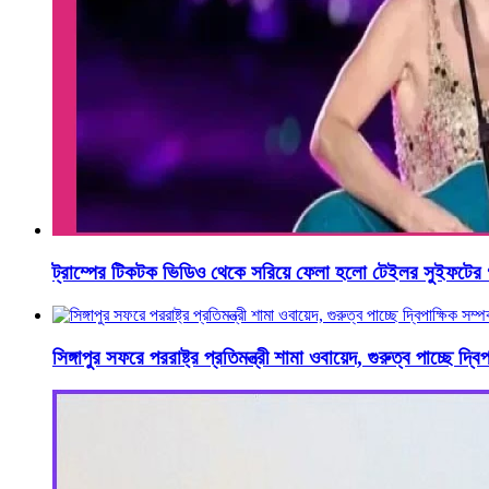
ট্রাম্পের টিকটক ভিডিও থেকে সরিয়ে ফেলা হলো টেইলর সুইফটের 
সিঙ্গাপুর সফরে পররাষ্ট্র প্রতিমন্ত্রী শামা ওবায়েদ, গুরুত্ব পাচ্ছে দ্বিপ