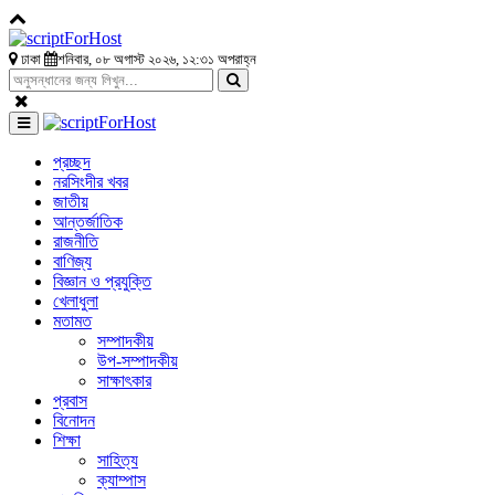
ঢাকা
শনিবার, ০৮ অগাস্ট ২০২৬, ১২:৩১ অপরাহ্ন
প্রচ্ছদ
নরসিংদীর খবর
জাতীয়
আন্তর্জাতিক
রাজনীতি
বাণিজ্য
বিজ্ঞান ও প্রযুক্তি
খেলাধুলা
মতামত
সম্পাদকীয়
উপ-সম্পাদকীয়
সাক্ষাৎকার
প্রবাস
বিনোদন
শিক্ষা
সাহিত্য
ক্যাম্পাস