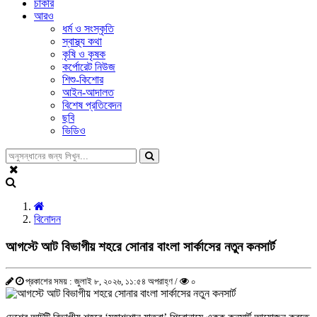
চাকরি
আরও
ধর্ম ও সংস্কৃতি
স্বাস্থ্য কথা
কৃষি ও কৃষক
কর্পোরেট নিউজ
শিশু-কিশোর
আইন-আদালত
বিশেষ প্রতিবেদন
ছবি
ভিডিও
বিনোদন
আগস্টে আট বিভাগীয় শহরে সোনার বাংলা সার্কাসের নতুন কনসার্ট
প্রকাশের সময় : জুলাই ৮, ২০২৬, ১১:৫৪ অপরাহ্ণ /
০