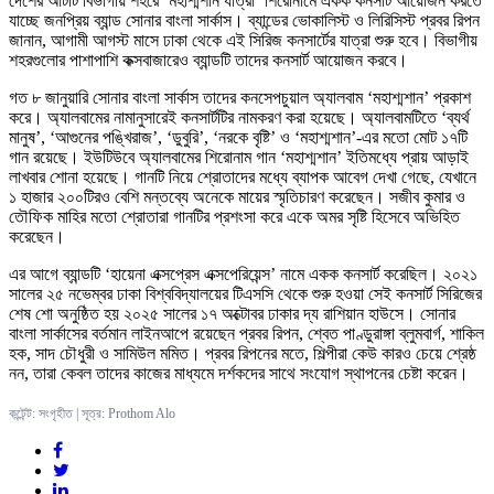
দেশের আটটি বিভাগীয় শহরে ‘মহাশ্মশান যাত্রা’ শিরোনামে একক কনসার্ট আয়োজন করতে
যাচ্ছে জনপ্রিয় ব্যান্ড সোনার বাংলা সার্কাস। ব্যান্ডের ভোকালিস্ট ও লিরিসিস্ট প্রবর রিপন
জানান, আগামী আগস্ট মাসে ঢাকা থেকে এই সিরিজ কনসার্টের যাত্রা শুরু হবে। বিভাগীয়
শহরগুলোর পাশাপাশি কক্সবাজারেও ব্যান্ডটি তাদের কনসার্ট আয়োজন করবে।
গত ৮ জানুয়ারি সোনার বাংলা সার্কাস তাদের কনসেপচুয়াল অ্যালবাম ‘মহাশ্মশান’ প্রকাশ
করে। অ্যালবামের নামানুসারেই কনসার্টটির নামকরণ করা হয়েছে। অ্যালবামটিতে ‘ব্যর্থ
মানুষ’, ‘আগুনের পঙ্খিরাজ’, ‘ডুবুরি’, ‘নরকে বৃষ্টি’ ও ‘মহাশ্মশান’-এর মতো মোট ১৭টি
গান রয়েছে। ইউটিউবে অ্যালবামের শিরোনাম গান ‘মহাশ্মশান’ ইতিমধ্যে প্রায় আড়াই
লাখবার শোনা হয়েছে। গানটি নিয়ে শ্রোতাদের মধ্যে ব্যাপক আবেগ দেখা গেছে, যেখানে
১ হাজার ২০০টিরও বেশি মন্তব্যে অনেকে মায়ের স্মৃতিচারণ করেছেন। সজীব কুমার ও
তৌফিক মাহির মতো শ্রোতারা গানটির প্রশংসা করে একে অমর সৃষ্টি হিসেবে অভিহিত
করেছেন।
এর আগে ব্যান্ডটি ‘হায়েনা এক্সপ্রেস এক্সপেরিয়েন্স’ নামে একক কনসার্ট করেছিল। ২০২১
সালের ২৫ নভেম্বর ঢাকা বিশ্ববিদ্যালয়ের টিএসসি থেকে শুরু হওয়া সেই কনসার্ট সিরিজের
শেষ শো অনুষ্ঠিত হয় ২০২৫ সালের ১৭ অক্টোবর ঢাকার দ্য রাশিয়ান হাউসে। সোনার
বাংলা সার্কাসের বর্তমান লাইনআপে রয়েছেন প্রবর রিপন, শ্বেত পাণ্ডুরাঙ্গা ব্লুমবার্গ, শাকিল
হক, সাদ চৌধুরী ও সামিউল মমিত। প্রবর রিপনের মতে, শিল্পীরা কেউ কারও চেয়ে শ্রেষ্ঠ
নন, তারা কেবল তাদের কাজের মাধ্যমে দর্শকদের সাথে সংযোগ স্থাপনের চেষ্টা করেন।
কন্টেন্ট: সংগৃহীত | সূত্র: Prothom Alo