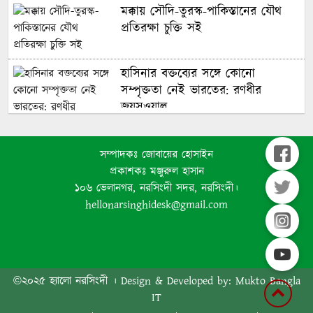
মক্কায় সৌদি-তুরস্ক-পাকিস্তানের যৌথ
প্রতিরক্ষা চুক্তি সই
হাসিনার বক্তব্যের সঙ্গে কোনো
সম্পৃক্ততা নেই ভারতের: রণধীর
জয়সওয়াল
সংস্কৃতির গণ্ডি পেরিয়ে: জাতির বড়
সম্পাদকঃ জোবায়ের হোসাইন
পরিচয় হোক আমাদের চরিত্র
প্রকাশকঃ মঞ্জুরুল হাসান
১০৬ ভেলানগর, নরসিংদী সদর, নরসিংদী।
hellonarsinghidesk@gmail.com
গ্যাস সংকট মোকাবিলায় আরও এক
কার্গো এলএনজি কেনার অনুমোদন
©২০২৫ হ্যালো নরসিংদী । Design & Developed by: Mukto Bangla
IT
২০ টাকার লটারির টিকিটে ৩০ লাখ