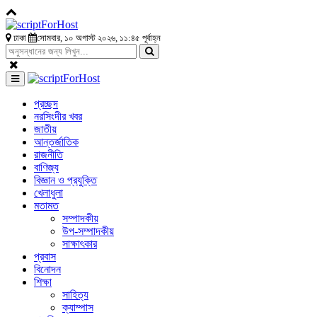
ঢাকা
সোমবার, ১০ অগাস্ট ২০২৬, ১১:৪৫ পূর্বাহ্ন
প্রচ্ছদ
নরসিংদীর খবর
জাতীয়
আন্তর্জাতিক
রাজনীতি
বাণিজ্য
বিজ্ঞান ও প্রযুক্তি
খেলাধুলা
মতামত
সম্পাদকীয়
উপ-সম্পাদকীয়
সাক্ষাৎকার
প্রবাস
বিনোদন
শিক্ষা
সাহিত্য
ক্যাম্পাস