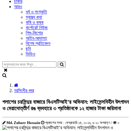
চাকরি
আরও
ধর্ম ও সংস্কৃতি
স্বাস্থ্য কথা
কৃষি ও কৃষক
কর্পোরেট নিউজ
শিশু-কিশোর
আইন-আদালত
বিশেষ প্রতিবেদন
ছবি
ভিডিও
নরসিংদীর খবর
পলাশের চরসিন্দুর বাজারে বিএসটিআই’র অভিযান: লাইসেন্সবিহীন উৎপাদন
ও মেয়াদোত্তীর্ণ রঙ ব্যবহারে ৩ প্রতিষ্ঠানকে ১২ হাজার টাকা জরিমানা
Md. Zubaer Hossain
প্রকাশের সময় : ফেব্রুয়ারি ২৪, ২০২৬, ৯:২১ অপরাহ্ণ /
০