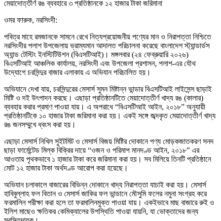
ওমর ফারুক, নরসিংদী:
পবিত্র মাহে রমজানকে সামনে রেখে নিত্যপ্রয়োজনীয় পণ্যের মান ও নিরাপত্তা নিশ্চিতে
নরসিংদীর পলাশ উপজেলায় ভ্রাম্যমান আদালত পরিচালনা করেছে বাংলাদেশ স্ট্যান্ডার্ডস
অ্যান্ড টেস্টিং ইনস্টিটিউশন (বিএসটিআই)। মঙ্গলবার (২৪ ফেব্রুয়ারি ২০২৬)
বিএসটিআই আঞ্চলিক কার্যালয়, নরসিংদী এবং উপজেলা প্রশাসন, পলাশ-এর যৌথ
উদ্যোগে চরসিন্দুর বাজার এলাকায় এ অভিযান পরিচালিত হয়।
অভিযানে দেখা যায়, চরসিন্দুরের মেসার্স সুমন মিষ্টান্ন ভান্ডার বিএসটিআই লাইসেন্স ছাড়াই
মিষ্টি ও দই উৎপাদন করছে। এছাড়া প্রতিষ্ঠানটিতে মেয়াদোত্তীর্ণ খাদ্য রঙ (কালার)
ব্যবহার করার প্রমাণ পাওয়া যায়। এ অপরাধে “বিএসটিআই আইন, ২০১৮” অনুযায়ী
প্রতিষ্ঠানটিকে ১০ হাজার টাকা জরিমানা করা হয়। একই সঙ্গে জব্দকৃত মেয়াদোত্তীর্ণ খাদ্য
রঙ জনসম্মুখে ধ্বংস করা হয়।
এছাড়া মেসার্স নিখিল সুইটমিট ও মেসার্স বিজয় মিষ্টির দোকানে পণ্য মোড়কজাতকরণ সনদ
ছাড়া ফার্মেন্টেড মিল্ক বিক্রির দায়ে “ওজন ও পরিমাপ মানদণ্ড আইন, ২০১৮” এর
আওতায় পৃথকভাবে ১ হাজার টাকা করে জরিমানা করা হয়। সব মিলিয়ে তিনটি প্রতিষ্ঠানে
মোট ১২ হাজার টাকা অর্থদণ্ড আরোপ করা হয়েছে।
অভিযান চলাকালে বাজারের বিভিন্ন দোকানে খাদ্য নিরাপত্তা যাচাই করা হয়। মেসার্স
হাবিবুল্লাহ ফল বিতান ও মেসার্স জাকির ফল ভান্ডানে মৌসুমি ফলের নমুনা সংগ্রহ করে
ফরমালিন পরীক্ষা করা হলে তা ফরমালিনমুক্ত পাওয়া যায়। একইভাবে মাছ বাজারে রুই ও
ইলিশ মাছেও ক্ষতিকর কেমিক্যালের উপস্থিতি পাওয়া যায়নি, যা ভোক্তাদের জন্য
স্বস্তিদায়ক।