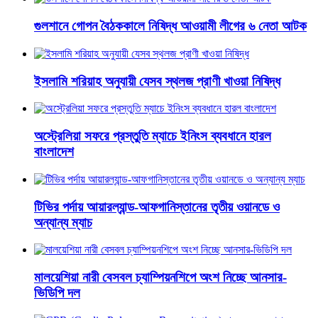
গুলশানে গোপন বৈঠককালে নিষিদ্ধ আওয়ামী লীগের ৬ নেতা আটক
ইসলামি শরিয়াহ অনুযায়ী যেসব স্থলজ প্রাণী খাওয়া নিষিদ্ধ
অস্ট্রেলিয়া সফরে প্রস্তুতি ম্যাচে ইনিংস ব্যবধানে হারল
বাংলাদেশ
টিভির পর্দায় আয়ারল্যান্ড-আফগানিস্তানের তৃতীয় ওয়ানডে ও
অন্যান্য ম্যাচ
মালয়েশিয়া নারী বেসবল চ্যাম্পিয়নশিপে অংশ নিচ্ছে আনসার-
ভিডিপি দল