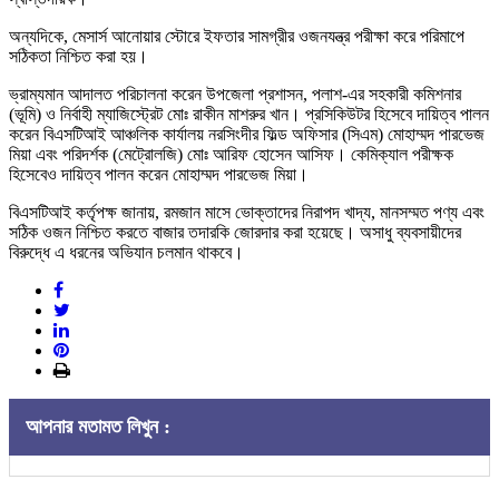
অন্যদিকে, মেসার্স আনোয়ার স্টোরে ইফতার সামগ্রীর ওজনযন্ত্র পরীক্ষা করে পরিমাপে
সঠিকতা নিশ্চিত করা হয়।
ভ্রাম্যমান আদালত পরিচালনা করেন উপজেলা প্রশাসন, পলাশ-এর সহকারী কমিশনার
(ভূমি) ও নির্বাহী ম্যাজিস্ট্রেট মোঃ রাকীন মাশরুর খান। প্রসিকিউটর হিসেবে দায়িত্ব পালন
করেন বিএসটিআই আঞ্চলিক কার্যালয় নরসিংদীর ফিল্ড অফিসার (সিএম) মোহাম্মদ পারভেজ
মিয়া এবং পরিদর্শক (মেট্রোলজি) মোঃ আরিফ হোসেন আসিফ। কেমিক্যাল পরীক্ষক
হিসেবেও দায়িত্ব পালন করেন মোহাম্মদ পারভেজ মিয়া।
বিএসটিআই কর্তৃপক্ষ জানায়, রমজান মাসে ভোক্তাদের নিরাপদ খাদ্য, মানসম্মত পণ্য এবং
সঠিক ওজন নিশ্চিত করতে বাজার তদারকি জোরদার করা হয়েছে। অসাধু ব্যবসায়ীদের
বিরুদ্ধে এ ধরনের অভিযান চলমান থাকবে।
আপনার মতামত লিখুন :