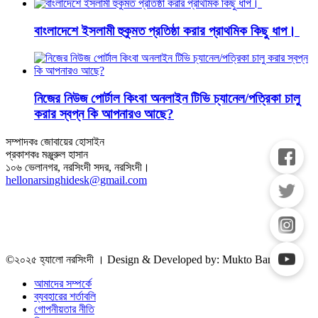
বাংলাদেশে ইসলামী হুকুমত প্রতিষ্ঠা করার প্রাথমিক কিছু ধাপ।
নিজের নিউজ পোর্টাল কিংবা অনলাইন টিভি চ্যানেল/পত্রিকা চালু
করার স্বপ্ন কি আপনারও আছে?
সম্পাদকঃ জোবায়ের হোসাইন
প্রকাশকঃ মঞ্জুরুল হাসান
১০৬ ভেলানগর, নরসিংদী সদর, নরসিংদী।
hellonarsinghidesk@gmail.com
©২০২৫ হ্যালো নরসিংদী । Design & Developed by: Mukto Bangla IT
আমাদের সম্পর্কে
ব্যবহারের শর্তাবলি
গোপনীয়তার নীতি