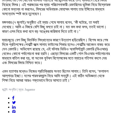
বিশ্বকাপের শেষ ষোলোর নাটকীয় লড়াইয়ে আর্জেন্টিনার কাছে ৩-২ ব্যবধানে হেরে বিদায়
নিয়েছে মিসর। এই পরাজয়ের পর ম্যাচ পরিচালনাকারী রেফারিদের ভূমিকা নিয়ে বিস্ফোরক
কোনো মন্তব্য না করলেও, মিসরের অধিনায়ক মোহাম্মদ সালাহ তার ইঙ্গিতের মাধ্যমে
অসন্তোষ স্পষ্ট করে তুলেছেন।
মঙ্গলবার (৭ জুলাই) অনুষ্ঠিত এই ম্যাচ শেষে সালাহ বলেন, ‘কী ঘটেছে, তা সবাই
দেখেছে। আমি এ বিষয়ে বেশি কিছু বলতে চাই না। যত কম কথা বলব, ততই ভালো।
কারণ এসব নিয়ে কথা বলে বড় অঙ্কের জরিমানা দিতে চাই না।’
ম্যাচজুড়ে বেশ কিছু বিতর্কিত সিদ্ধান্তের কারণে উত্তাপ ছড়িয়েছিল। বিশেষ করে শেষ
দিকে প্রতিপক্ষের পেনাল্টি বক্সে সালাহ ফাউলের শিকার হলেও পেনাল্টির আবেদন নাকচ করে
দেন রেফারি। অভিযোগ রয়েছে যে, এই ঘটনায় ভিডিও অ্যাসিস্ট্যান্ট রেফারি (ভিএআর)
থেকেও কোনো পর্যালোচনা করা হয়নি। এছাড়া মিসরের একটি গোল ভিএআর পর্যালোচনার
মাধ্যমে বাতিল করা হয়, যা অনেক ফুটবল বিশ্লেষকের মতে ম্যাচের গতিপথ বদলে দেয়
এবং মিসরের বিদায় নিশ্চিত করে।
এমন হতাশার মধ্যেও নিজের প্রতিক্রিয়ায় সংযত ছিলেন সালাহ। তিনি বলেন, ‘ফলাফল
আল্লাহর ইচ্ছা। দলের পারফরম্যান্স নিয়ে আমি সন্তুষ্ট। এই কঠিন অভিজ্ঞতা থেকে
শিক্ষা নিয়ে আমরা আরও শক্তভাবে ফিরে আসতে চাই।’
কন্টেন্ট: সংগৃহীত | সূত্র: Jugantor