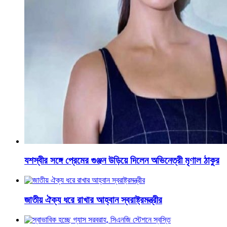
যশস্বীর সঙ্গে প্রেমের গুঞ্জন উড়িয়ে দিলেন অভিনেত্রী মৃণাল ঠাকুর
জাতীয় ঐক্য ধরে রাখার আহ্বান স্বরাষ্ট্রমন্ত্রীর