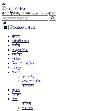
ঢাকা
রবিবার, ০৯ অগাস্ট ২০২৬, ০৯:১৮ পূর্বাহ্ন
প্রচ্ছদ
নরসিংদীর খবর
জাতীয়
আন্তর্জাতিক
রাজনীতি
বাণিজ্য
বিজ্ঞান ও প্রযুক্তি
খেলাধুলা
মতামত
সম্পাদকীয়
উপ-সম্পাদকীয়
সাক্ষাৎকার
প্রবাস
বিনোদন
শিক্ষা
সাহিত্য
ক্যাম্পাস