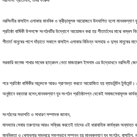
নরসিংদী প্রতিনিধি; ওমর ফারুক
নরসিংদীর বাসাইল এলাকায় মানবিক ও ক্রীড়ামূলক আয়োজনে উদযাপিত হলো মানবকল্যাণ যুব স
প্রতিষ্ঠা বার্ষিকী উপলক্ষে সংগঠনটির উদ্যোগে আয়োজন করা হয় শীতার্তদের মাঝে কম্বল বিতরণ 
শীতার্ত মানুষের পাশে দাঁড়াতে সকালে বাসাইল এলাকার বিভিন্ন অসহায় ও দুস্থ মানুষের মা
সরকারি কলেজ শাখার সাবেক ছাত্রদল নেতা মাজহারুল ইসলাম এর উদ্ভোধনে নরসিংদী জেলা 
পরে প্রতিষ্ঠা বার্ষিকীর আনন্দকে আরও প্রাণবন্ত করতে আয়োজিত হয় ব্যাডমিন্টন টুর্নামে
অনুষ্ঠানে বক্তারা বলেন,মানবকল্যাণ যুব সংগঠন প্রতিষ্ঠালগ্ন থেকেই সমাজসেবামূলক কার্য
সংগঠনের সভাপতি ও সাধারণ সম্পাদক জানান,
মানবতার সেবায় তরুণদের আরও সক্রিয় করতেই তাদের এই ধারাবাহিক কার্যক্রম অব্যাহত
মানবিকতা ও খেলাধুলার সমন্বয়ে সফলভাবে সম্পন্ন হয় মানবকল্যাণ যুব সংগঠন, বাসাইল, নরসিংদ