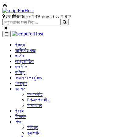
ঢাকা
শনিবার, ০৮ অগাস্ট ২০২৬, ০৪:৫১ অপরাহ্ন
প্রচ্ছদ
নরসিংদীর খবর
জাতীয়
আন্তর্জাতিক
রাজনীতি
বাণিজ্য
বিজ্ঞান ও প্রযুক্তি
খেলাধুলা
মতামত
সম্পাদকীয়
উপ-সম্পাদকীয়
সাক্ষাৎকার
প্রবাস
বিনোদন
শিক্ষা
সাহিত্য
ক্যাম্পাস