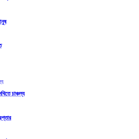
ানুষ
ত
িতে চাঞ্চল্য
েপ্তার