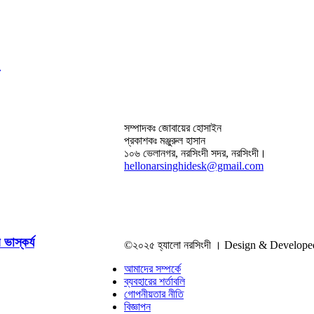
সম্পাদকঃ জোবায়ের হোসাইন
প্রকাশকঃ মঞ্জুরুল হাসান
১০৬ ভেলানগর, নরসিংদী সদর, নরসিংদী।
hellonarsinghidesk@gmail.com
ভাস্কর্য
©২০২৫ হ্যালো নরসিংদী । Design & Develop
আমাদের সম্পর্কে
ব্যবহারের শর্তাবলি
গোপনীয়তার নীতি
বিজ্ঞাপন