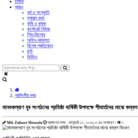
চাকরি
আরও
ধর্ম ও সংস্কৃতি
স্বাস্থ্য কথা
কৃষি ও কৃষক
কর্পোরেট নিউজ
শিশু-কিশোর
আইন-আদালত
বিশেষ প্রতিবেদন
ছবি
ভিডিও
নরসিংদীর খবর
মানবকল্যাণ যুব সংগঠনের প্রতিষ্ঠা বার্ষিকী উপলক্ষে শীতার্তদের মাঝে কম্ব
Md. Zubaer Hossain
প্রকাশের সময় : জানুয়ারি ১০, ২০২৬, ৮:৪৬ অপরাহ্ণ /
০