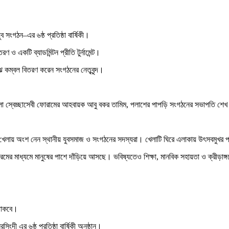
ংগঠন–এর ৬ষ্ঠ প্রতিষ্ঠা বার্ষিকী।
ও একটি ব্যাডমিন্টন প্রীতি টুর্নামেন্ট।
ঝে কম্বল বিতরণ করেন সংগঠনের নেতৃবৃন্দ।
স্বেচ্ছাসেবী ফোরামের আহবায়ক আবু বকর তামিম, পলাশের পাপড়ি সংগঠনের সভাপতি শেখ রাসে
ন্ট। খেলায় অংশ নেন স্থানীয় যুবসমাজ ও সংগঠনের সদস্যরা। খেলাটি ঘিরে এলাকায় উৎসবমুখর পর
ক্রমের মাধ্যমে মানুষের পাশে দাঁড়িয়ে আসছে। ভবিষ্যতেও শিক্ষা, মানবিক সহায়তা ও ক্রীড়াঙ
 থাকবে।
ী এর ৬ষ্ঠ প্রতিষ্ঠা বার্ষিকী অনুষ্ঠান।